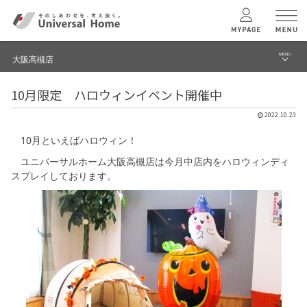
MENU
大阪高槻店
menu
10月限定 ハロウィンイベント開催中
ブログ
ユニバーサル
ホームの特長
2022.10.23
建築実例・事例
10月といえばハロウィン！
コンセプトプラン
イベント
ユニバーサルホーム大阪高槻店は今月中店内をハロウィンディ
スプレイしております。
テクノロジー
モデルハウス見学予約
大阪高槻店 TOPへ
建築実例
モデルハウス
検索・見学予約