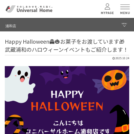
MENU
浦和店
menu
Happy Halloween👻🎃お菓子をお渡しています🎁
ブログ
ユニバーサル
ホームの特長
武蔵浦和のハロウィーンイベントもご紹介します！
建築実例・事例
2025.10.24
コンセプトプラン
イベント
テクノロジー
モデルハウス見学予約
浦和店 TOPへ
建築実例
モデルハウス
検索・見学予約