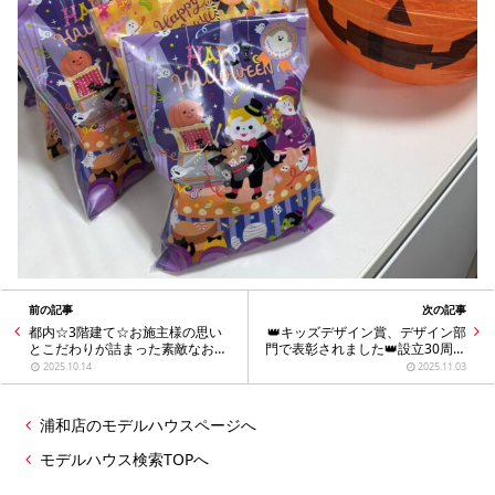
前の記事
次の記事
都内☆3階建て☆お施主様の思い
👑キッズデザイン賞、デザイン部
とこだわりが詰まった素敵なお家
門で表彰されました👑設立30周年
🏠Part2.
フラッグシップモデル『NOVEL』
2025.10.14
2025.11.03
ご紹介します！
浦和店のモデルハウスページへ
モデルハウス検索TOPへ