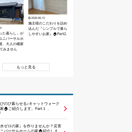
2026-06-15
施主様のこだわりを詰め
込んだ『シンプルで暮ら
23
った暮らし」が
しやすいお家』🏠Part2.
ユニバーサルホ
屋、大人の棲家
えてみません
もっと見る
びのび暮らせる♪キャットウォーク
家🏠ご紹介します。Part１．
1
水ゼロの家』を作りませんか？災害
ニバーサルホームの家🏠紹介しま