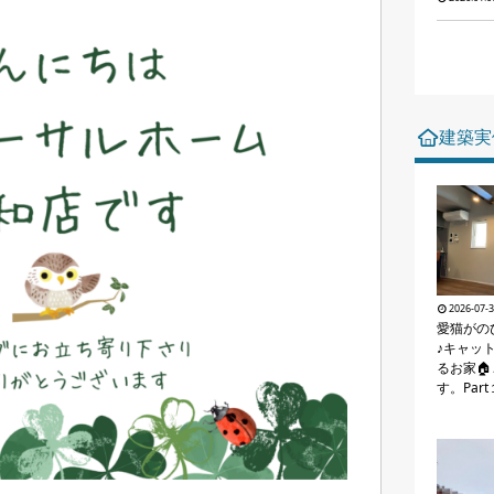
建築実
2026-07-
愛猫がの
♪キャッ
るお家
す。Par