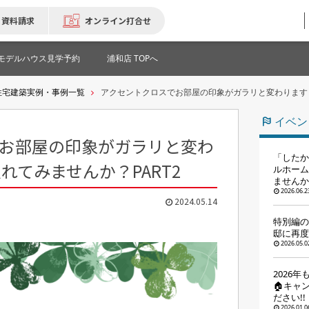
資料請求
オンライン打合せ
モデルハウス見学予約
浦和店 TOPへ
住宅建築実例・事例一覧
アクセントクロスでお部屋の印象がガラリと変わります
イベン
お部屋の印象がガラリと変わ
「したか
れてみませんか？PART2
ルホーム
ませんか
2026.06.2
2024.05.14
特別編の
邸に再度
2026.05.0
2026
🏠キャ
ださい!!
2026.01.0