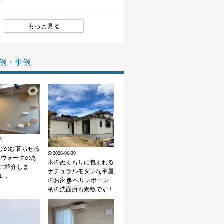
家づくりの知識
もっと見る
企業情報
例・事例
お問い合わせ
31
びのび暮らせる
2026-06-30
トウォークのあ
木のぬくもりに包まれる
ご紹介しま
ナチュラルモダンな平屋
t１．
のお家🏠ヘリンボーン
柄の洗面所も素敵です！