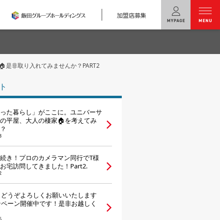
加盟店募集
menu
是非取り入れてみませんか？PART2
ユニバーサル
ホームの特長
ト
コンセプトプラン
った暮らし」がここに。ユニバーサ
テクノロジー
の平屋、大人の棲家🏠を考えてみ
？
3
建築実例
続き！プロのカメラマン同行でT様
モデルハウス
検索・見学予約
お宅訪問してきました！Part2.
2
シミュレー
ション
年もどうぞよろしくお願いいたします
ンペーン開催中です！是非お越しく
キャンペーン・
コラボ情報
6