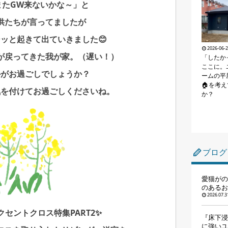
またGW来ないかな～」と
供たちが
言ってましたが
ッと起きて出ていきました😊
2026-06-
が戻ってきた我が家。（遅い！）
「したか
ここに。
かがお過ごしでしょうか？
ームの平
🏠を考
気を付けてお過ごしくださいね。
か？
ブログ
愛猫がの
のあるお
2026.07.3
セントクロス特集PART2✨
『床下浸
に強いユ