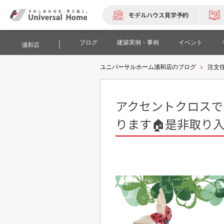
モデルハウス見学予約
ブログ
建築実例・事例
イベント
浦和店
ユニバーサルホーム浦和店のブログ
注文
アクセントクロスで
ります🏠是非取り入