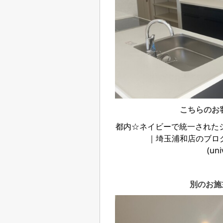
こちらのお
都内☆ネイビーで統一された
｜埼玉浦和店のブロ
(uni
別のお施