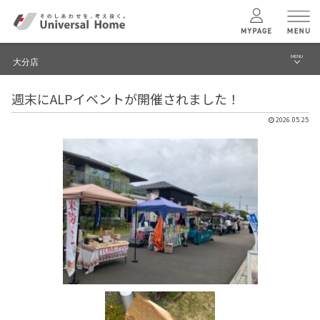
MENU
大分店
menu
週末にALPイベントが開催されました！
ブログ
ユニバーサル
ホームの特長
2026.05.25
建築実例・事例
コンセプトプラン
イベント
テクノロジー
モデルハウス見学予約
大分店 TOPへ
建築実例
モデルハウス
検索・見学予約