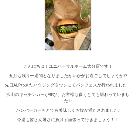
シミュレー
ション
キャンペーン・
コラボ情報
家づくりの知識
企業情報
こんにちは！ユニバーサルホーム大分店です！
お問い合わせ
五月も残り一週間となりましたがいかがお過ごしでしょうか⁇
先日ALPわさだハウジングタウンにてパンフェスが行われました！
沢山のキッチンカーが並び、お客様も多くとても賑わっていまし
た✨
ハンバーガーもとても美味しくお腹が満たされました♪
今週も皆さん暑さに負けず頑張って行きましょう！！