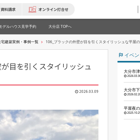
資料請求
オンライン打合せ
モデルハウス見学予約
大分店 TOPへ
住宅建築実例・事例一覧
106_ブラックの外壁が目を引くスタイリッシュな平屋
イベン
外壁が目を引くスタイリッシュ
大分市津
2026.03.3
大分市下
2026.03.09
2026.02.2
平屋夜の
2025.10.2