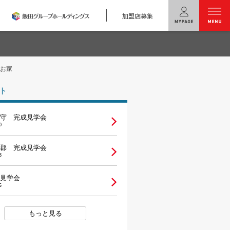
加盟店募集
menu
のお家
ユニバーサル
ホームの特長
ト
コンセプトプラン
守 完成見学会
テクノロジー
0
建築実例
郡 完成見学会
8
モデルハウス
検索・見学予約
見学会
5
シミュレー
ション
もっと見る
キャンペーン・
コラボ情報