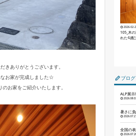
2026-02-
105_木
れた勾配
ただきありがとうございます。
敵なお家が完成しました☆
ブログ
りのお家をご紹介いたします。
ALP展
2026.08.0
暑さに負
2026.07.2
全国の表
2026.07.2