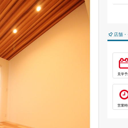
店舗・
見学予
営業時