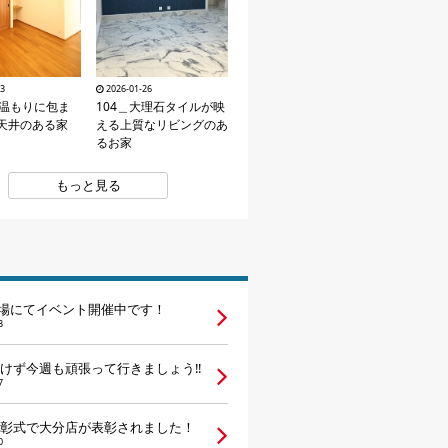
23
2026-01-26
の温もりに包ま
104＿大理石タイルが映
天井のある家
える上質なリビングのあ
るお家
もっと見る
示場にてイベント開催中です！
3
けず今週も頑張って行きましょう‼
7
彰式で大分店が表彰されました！
0