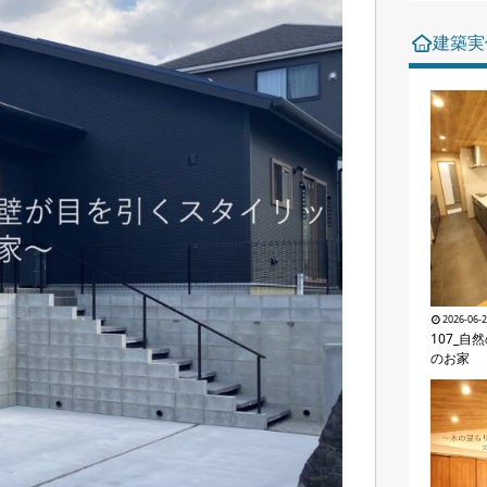
建築実
2026-06-
107_自
のお家