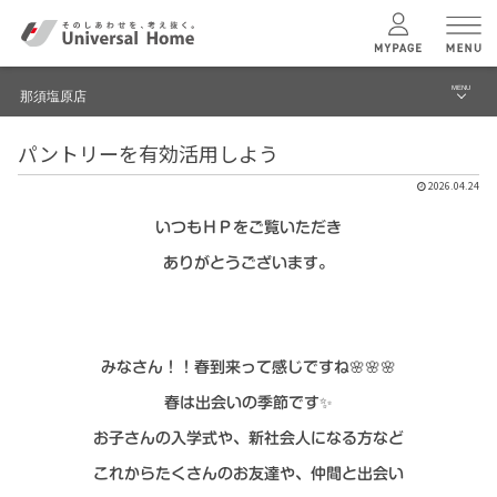
MENU
那須塩原店
menu
パントリーを有効活用しよう
ブログ
ユニバーサル
ホームの特長
2026.04.24
建築実例・事例
いつもＨＰをご覧いただき
コンセプトプラン
イベント
ありがとうございます。
テクノロジー
モデルハウス見学予約
那須塩原店 TOPへ
建築実例
みなさん！！春到来って感じですね🌸🌸🌸
春は出会いの季節です✨
モデルハウス
検索・見学予約
お子さんの入学式や、新社会人になる方など
これからたくさんのお友達や、仲間と出会い