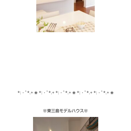
*:・ﾟ*.+ ❀ *:・ﾟ*.+ *:・ﾟ*.+ ❀ *:・ﾟ*.+ *:・ﾟ*.+ ❀
🌸東三島モデルハウス
🌸