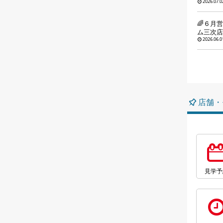
2026.07.0
🌈６月
ム三次店
2026.06.0
店舗・
見学予