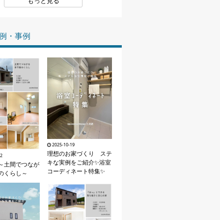
もっと見る
家づくりの知識
例・事例
企業情報
お問い合わせ
2025-10-19
理想のお家づくり ステ
02
キな実例をご紹介✨浴室
～土間でつなが
コーディネート特集✨
のくらし～