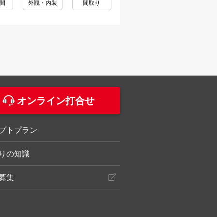
間
外観・内装
間取り
。
オンライン打合せ
プトプラン
りの知識
募集