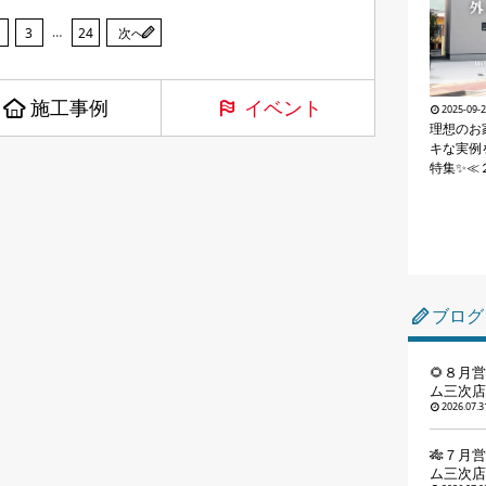
…
3
24
次へ
施工事例
イベント
2025-09-
理想のお
キな実例
特集✨≪
ブログ
🌻８月
ム三次店
2026.07.3
🎋７月
ム三次店