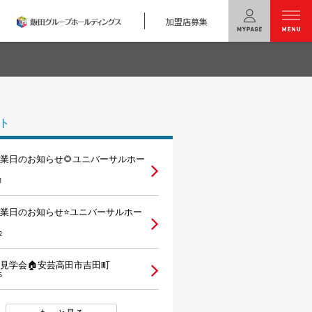
加盟店募集
menu
ユニバーサル
ホームの特長
ト
コンセプトプラン
営業日のお知らせ🌻ユニバーサルホー
テクノロジー
1
建築実例
営業日のお知らせ⭐ユニバーサルホー
モデルハウス
検索・見学予約
2
見学会🏠安芸高田市吉田町
シミュレー
ション
5
キャンペーン・
コラボ情報