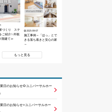
21
家づくり ステ
2025-09-07
をご紹介✨外観
施工事例～「ほっ」とで
２階建て≫
きる落ち着きと安心の家
～
もっと見る
営業日のお知らせ🌻ユニバーサルホー
1
営業日のお知らせ⭐ユニバーサルホー