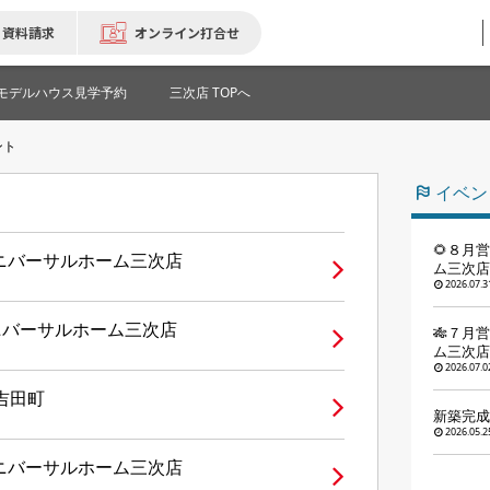
資料請求
オンライン打合せ
モデルハウス見学予約
三次店 TOPへ
ント
イベン
🌻８月
ユニバーサルホーム三次店
ム三次店
2026.07.3
ニバーサルホーム三次店
🎋７月
ム三次店
2026.07.0
吉田町
新築完成
2026.05.2
ユニバーサルホーム三次店