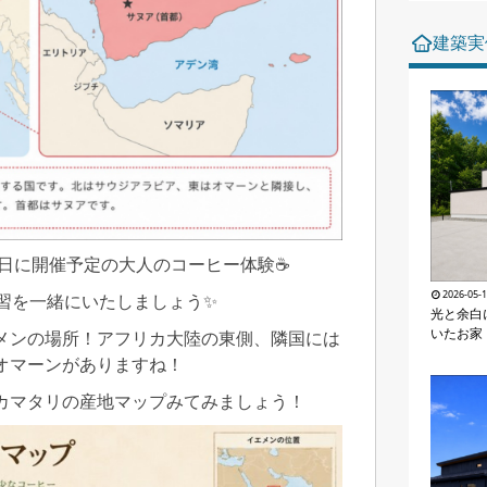
建築実
.31日に開催予定の大人のコーヒー体験☕
2026-05-
習を一緒にいたしましょう✨
光と余白
いたお家
メンの場所！アフリカ大陸の東側、隣国には
オマーンがありますね！
カマタリの産地マップみてみましょう！