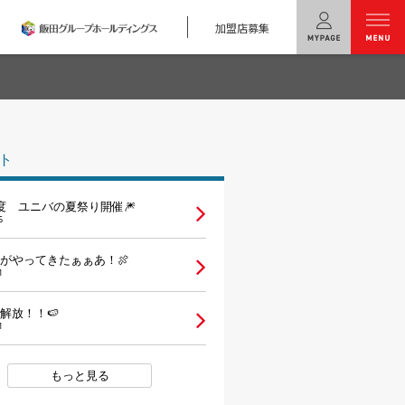
加盟店募集
menu
ユニバーサル
ホームの特長
ト
コンセプトプラン
度 ユニバの夏祭り開催🎆
テクノロジー
6
建築実例
がやってきたぁぁあ！🍖
1
モデルハウス
検索・見学予約
解放！！🍉
1
シミュレー
ション
もっと見る
キャンペーン・
コラボ情報