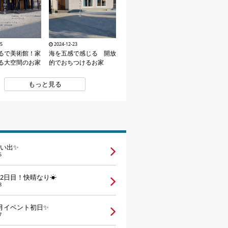
15
2024-12-23
るで美術館！家
海を五感で感じる 開放
る大空間のお家
的でおちつけるお家
もっと見る
い出✨
5
2日目！快晴なり☀
8
月イベント初日✨
7