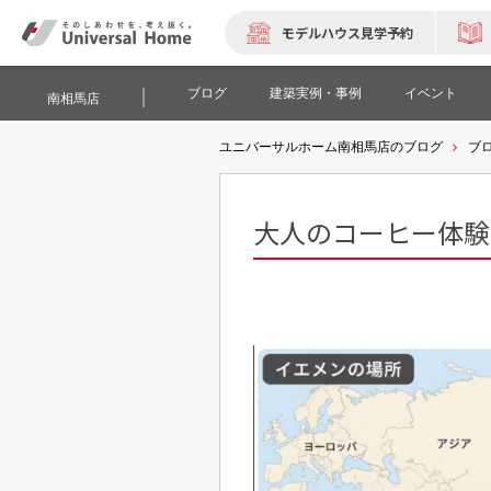
モデルハウス見学予約
ブログ
建築実例・事例
イベント
南相馬店
ユニバーサルホーム南相馬店のブログ
ブ
大人のコーヒー体験☕