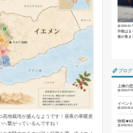
2026-02-
外観はま
族が集ま
ブログ
上棟の思
2026.07.0
イベント
2026.06.2
つ高地栽培が盛んなようです！昼夜の寒暖差
快晴☀6
いへ繋がっているんですね！
2026.06.2