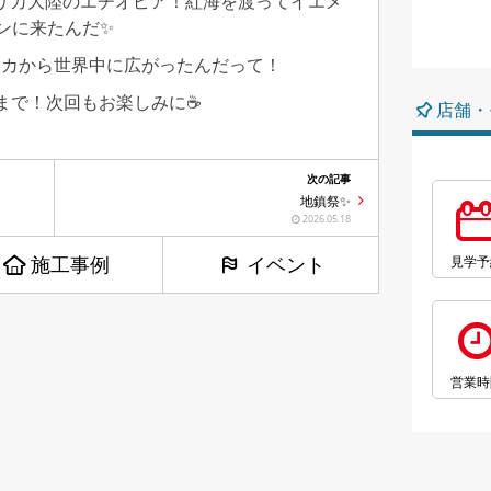
リカ大陸のエチオピア！紅海を渡ってイエメ
ンに来たんだ✨
モカから世界中に広がったんだって！
まで！次回もお楽しみに☕
店舗・
次の記事
地鎮祭✨
2026.05.18
施工事例
イベント
見学予
営業時