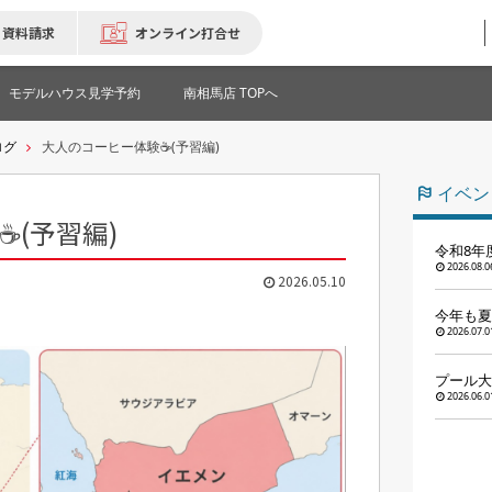
資料請求
オンライン打合せ
モデルハウス見学予約
南相馬店 TOPへ
ログ
大人のコーヒー体験☕(予習編)
イベン
(予習編)
令和8年
2026.08.0
2026.05.10
今年も夏
2026.07.0
プール大
2026.06.0