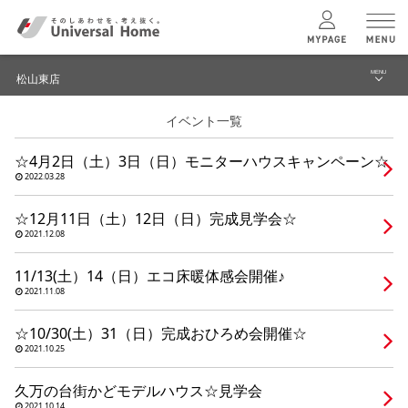
MENU
松山東店
menu
イベント一覧
ブログ
ユニバーサル
ホームの特長
☆4月2日（土）3日（日）モニターハウスキャンペーン☆
イベント
2022.03.28
コンセプトプラン
モデルハウス見学予約
☆12月11日（土）12日（日）完成見学会☆
2021.12.08
テクノロジー
松山東店 TOPへ
11/13(土）14（日）エコ床暖体感会開催♪
2021.11.08
建築実例
☆10/30(土）31（日）完成おひろめ会開催☆
2021.10.25
モデルハウス
検索・見学予約
久万の台街かどモデルハウス☆見学会
2021.10.14