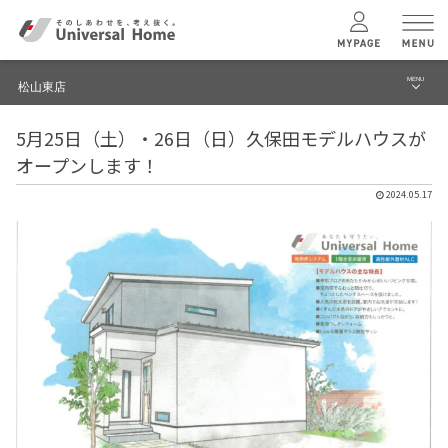
MENU
松山東店
menu
5月25日（土）・26日（日）久保田モデルハウスが
ブログ
ユニバーサル
ホームの特長
オープンします！
イベント
2024.05.17
コンセプトプラン
モデルハウス見学予約
テクノロジー
松山東店 TOPへ
建築実例
モデルハウス
検索・見学予約