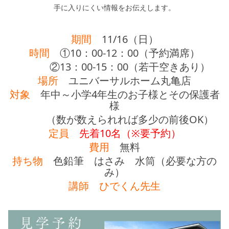
手に入りにくい情報をお伝えします。
期間
11/16（日）
時間
①10：00-12：00（予約満席）
②13：00-15：00（若干空きあり）
場所
ユニバーサルホーム丸亀店
対象
年中～小学4年生のお子様とその保護者
様
（数が数えられれば多少の前後OK）
定員
先着10名（※要予約）
費用
無料
持ち物
色鉛筆 はさみ 水筒（必要な方の
み）
講師
ひでくん先生