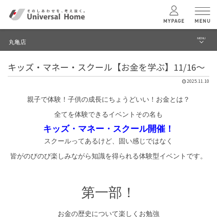
MENU
丸亀店
menu
キッズ・マネー・スクール【お金を学ぶ】11/16～
ブログ
ユニバーサル
ホームの特長
2025.11.10
建築実例・事例
親子で体験！子供の成長にちょうどいい！お金とは？
コンセプトプラン
イベント
全てを体験できるイベントその名も
キッズ・マネー・スクール開催！
テクノロジー
モデルハウス見学予約
スクールってあるけど、固い感じではなく
丸亀店 TOPへ
皆がのびのび楽しみながら知識を得られる体験型イベントです。
建築実例
第一部！
モデルハウス
検索・見学予約
お金の歴史について楽しくお勉強