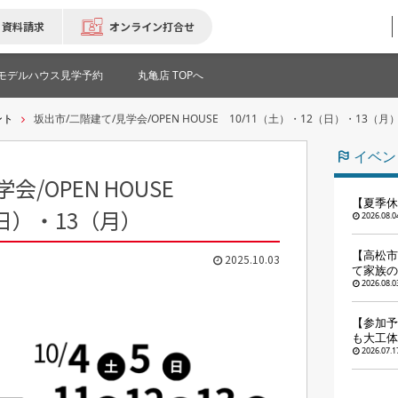
資料請求
オンライン打合せ
モデルハウス見学予約
丸亀店 TOPへ
ント
坂出市/二階建て/見学会/OPEN HOUSE 10/11（土）・12（日）・13（月
イベン
会/OPEN HOUSE
【夏季休
（日）・13（月）
2026.08.0
【高松市
2025.10.03
て家族の
2026.08.0
【参加予
も大工体
2026.07.1