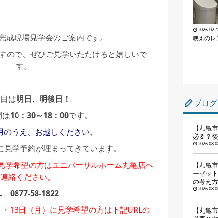
2026-02-
て完成現場見学会のご案内です。
映えのレ
ますので、ぜひご見学いただけると嬉しいで
す。
周目は
明日、明後日！
ブログ
間は
10：30～18：00
です。
【丸亀市
用のうえ、お越しください。
必要？後
2026.08.0
に見学予約が埋まってきています。
に見学希望の方はユニバーサルホーム丸亀店へ
【丸亀市
ーゼット
ご連絡ください。
の考え方
2026.08.0
L 0877-58-1822
）・13日（月）に見学希望の方は下記URLの
【丸亀市