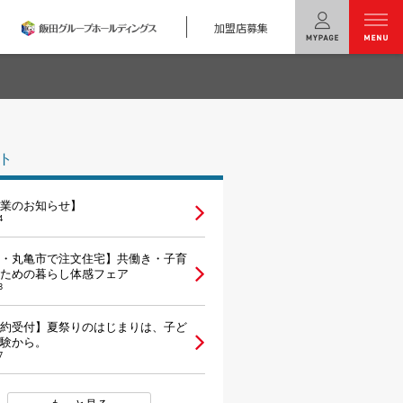
加盟店募集
menu
）
ユニバーサル
ホームの特長
ト
コンセプトプラン
業のお知らせ】
テクノロジー
4
建築実例
・丸亀市で注文住宅】共働き・子育
ための暮らし体感フェア
3
モデルハウス
検索・見学予約
約受付】夏祭りのはじまりは、子ど
験から。
シミュレー
ション
7
キャンペーン・
コラボ情報