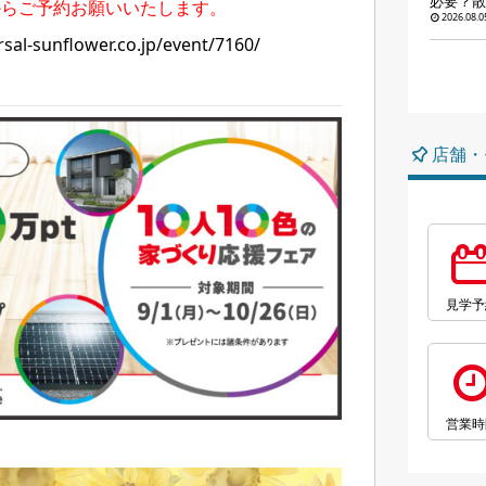
必要？散
からご予約お願いいたします。
2026.08.0
sal-sunflower.co.jp/event/7160/
店舗・
見学予
営業時