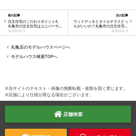
前の記事
次の記事
注文住宅のこだわりポイント4。
ウッドデッキとタイルテラスどっ
丸亀市の注文住宅はユニバーサル
ちがいいの？丸亀市の注文住宅は
ホーム丸亀店！
ユニバーサルホーム丸亀店へ！
2023.05.15
2023.05.19
丸亀店のモデルハウスページへ
モデルハウス検索TOPへ
※当サイトのテキスト・画像の無断転載・複製を固く禁じます。
※店舗により仕様が異なる場合がございます。
店舗検索