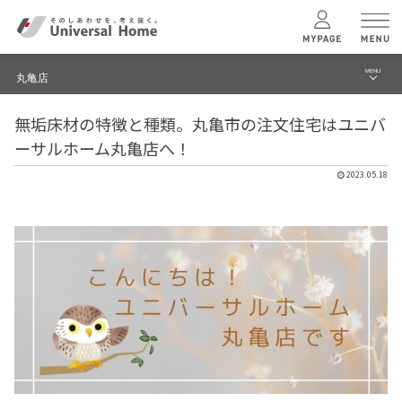
MENU
丸亀店
menu
無垢床材の特徴と種類。丸亀市の注文住宅はユニバ
ブログ
ユニバーサル
ホームの特長
ーサルホーム丸亀店へ！
建築実例・事例
2023.05.18
コンセプトプラン
イベント
テクノロジー
モデルハウス見学予約
丸亀店 TOPへ
建築実例
モデルハウス
検索・見学予約