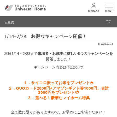
MENU
丸亀店
menu
1/14~2/28 お得なキャンペーン開催！
ブログ
ユニバーサル
ホームの特長
2023.01.14
建築実例・事例
本日1/14～2/28まで
来場者・お施主に嬉しい3つのキャンペーンを
コンセプトプラン
開催
しました！
イベント
キャンペーン内容は下記の3つ
テクノロジー
モデルハウス見学予約
１．サイコロ振ってお米をプレゼント🍚
丸亀店 TOPへ
建築実例
２．QUOカード2000円+アマゾンギフト券1000円、合計
3000円をプレゼント💳
３．選べる！豪華なマイホーム特典
モデルハウス
検索・見学予約
全て数に限りがありますので、お早めにご来場ください！