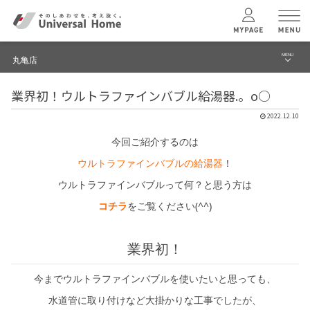
MENU
丸亀店
menu
業界初！ウルトラファインバブル給湯器.。o○
ブログ
ユニバーサル
ホームの特長
2022.12.10
建築実例・事例
今回ご紹介するのは
コンセプトプラン
イベント
ウルトラファインバブルの給湯器
！
ウルトラファインバブルって何？と思う方は
テクノロジー
モデルハウス見学予約
コチラ
をご覧ください(^^)
丸亀店 TOPへ
建築実例
業界初！
モデルハウス
検索・見学予約
今までウルトラファインバブルを使いたいと思っても、
水道管に取り付けなど大掛かりな工事でしたが、