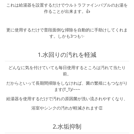
シミュレー
ション
これは給湯器を設置するだけでウルトラファインバブルのお湯を
作ることが出来ます。👍
キャンペーン・
コラボ情報
更に使用するだけで普段面倒な掃除を自動的に手助けしてくれま
す。しかも3つも✨
家づくりの知識
1.水回りの汚れを軽減
企業情報
どんなに気を付けていても毎日使用するところは汚れて当たり
お問い合わせ
前。
だからといって長期間掃除をしなければ、菌の繁殖にもつながり
ます(T_T)/~~~
給湯器を使用するだけで汚れの原因菌が洗い流されやすくなり、
浴室やシンクの汚れが軽減されます👏
2.水垢抑制