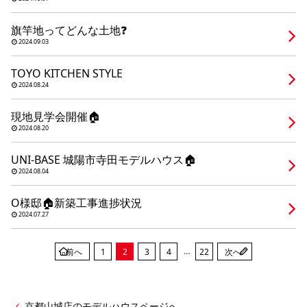
シミュレー
ション
旗竿地ってどんな土地❓
キャンペーン・
コラボ情報
2024.09.03
TOYO KITCHEN STYLE
家づくりの知識
2024.08.24
現地見学会開催🏠
企業情報
2024.08.20
UNI-BASE 城陽市寺田モデルハウス🏠
お問い合わせ
2024.08.04
O様邸🏠新築工事進捗状況
2024.07.27
…
前へ
1
2
3
4
22
次へ
京都山城店のモデルハウスページへ