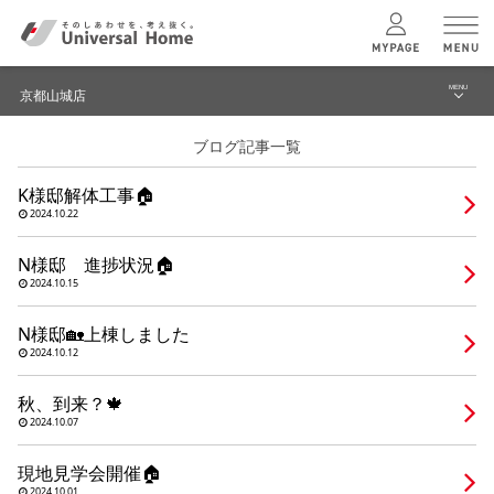
MENU
京都山城店
menu
ブログ記事一覧
ブログ
ユニバーサル
ホームの特長
K様邸解体工事🏠
建築実例・事例
2024.10.22
コンセプトプラン
イベント
N様邸 進捗状況🏠
2024.10.15
テクノロジー
モデルハウス見学予約
N様邸🏡上棟しました
京都山城店 TOPへ
2024.10.12
建築実例
秋、到来？🍁
2024.10.07
モデルハウス
検索・見学予約
現地見学会開催🏠
2024.10.01