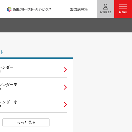
加盟店募集
menu
ユニバーサル
ホームの特長
ト
コンセプトプラン
レンダー
テクノロジー
1
建築実例
レンダー🎐
3
モデルハウス
検索・見学予約
レンダー🎐
4
シミュレー
ション
もっと見る
キャンペーン・
コラボ情報