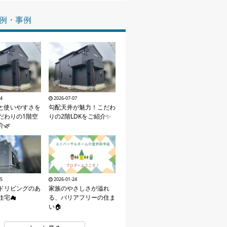
家づくりの知識
例・事例
企業情報
お問い合わせ
14
2026-07-07
と使いやすさを
勾配天井が魅力！こだわ
だわりの1階空
りの2階LDKをご紹介✨
🌿
15
2026-01-24
ドリビングのあ
家族のやさしさが溢れ
住宅☁
る、バリアフリーの住ま
い🏠