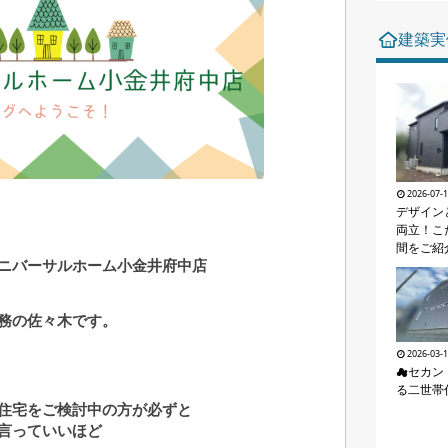
建築実
2026-07-
デザイン
両立！こ
間をご紹介
ニバーサルホーム小金井府中店
務の
佐々木です。
2026-03-
☁セカン
る二世帯
住宅をご検討中の方が必ずと
言っていいほど