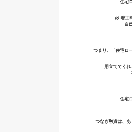
住宅
🌿 着
自
つまり、「住宅ロ
用立ててくれる
住宅
つなぎ融資は、あ