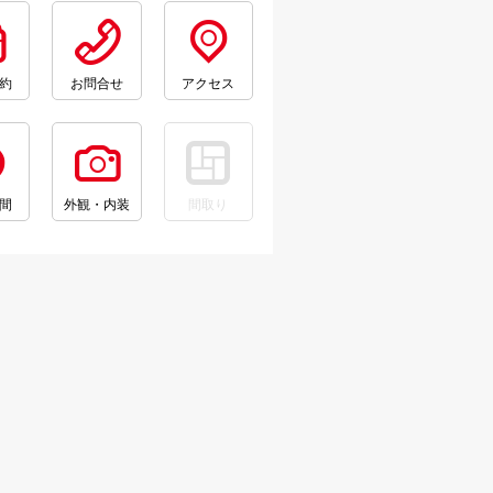
約
お問合せ
アクセス
間
外観・内装
間取り