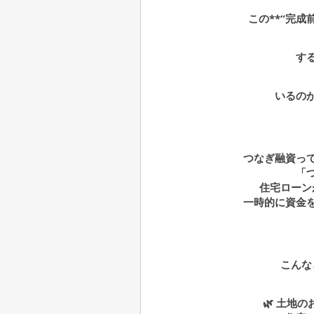
この**“完成
す
いるの
つなぎ融資っ
「
住宅ローン
一時的に資金
こんな
🌿 土地