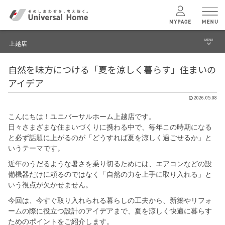
MENU
上越店
menu
自然を味方につける「夏を涼しく暮らす」住まいの
ブログ
ユニバーサル
ホームの特長
アイデア
建築実例・事例
2026.05.08
コンセプトプラン
イベント
こんにちは！ユニバーサルホーム上越店です。
日々さまざまな住まいづくりに携わる中で、毎年この時期になる
テクノロジー
モデルハウス見学予約
と必ず話題に上がるのが「どうすれば夏を涼しく過ごせるか」と
いうテーマです。
上越店 TOPへ
近年のうだるような暑さを乗り切るためには、エアコンなどの設
建築実例
備機器だけに頼るのではなく「自然の力を上手に取り入れる」と
いう視点が欠かせません。
モデルハウス
検索・見学予約
今回は、今すぐ取り入れられる暮らしの工夫から、新築やリフォ
ームの際に役立つ設計のアイデアまで、夏を涼しく快適に暮らす
ためのポイントをご紹介します。