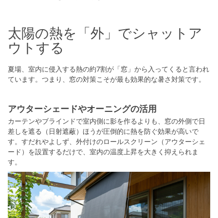
シミュレー
ション
太陽の熱を「外」でシャットア
キャンペーン・
コラボ情報
ウトする
家づくりの知識
夏場、室内に侵入する熱の約7割が「窓」から入ってくると言われ
ています。つまり、窓の対策こそが最も効果的な暑さ対策です。
企業情報
アウターシェードやオーニングの活用
お問い合わせ
カーテンやブラインドで室内側に影を作るよりも、窓の外側で日
差しを遮る（日射遮蔽）ほうが圧倒的に熱を防ぐ効果が高いで
す。すだれやよしず、外付けのロールスクリーン（アウターシェ
ード）を設置するだけで、室内の温度上昇を大きく抑えられま
す。