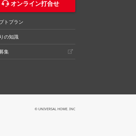
オンライン打合せ
プトプラン
りの知識
募集
© UNIVERSAL HOME. INC