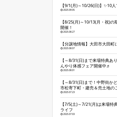
【9/1(月)～10/26(日)】
2025.09.05
【8/25(月)～10/13(月
開催！
2025.08.27
【分譲地情報】大田市大田町
2025.08.07
【～8/31(日)まで来場特典
んやり体感フェア開催中♬
2025.08.01
【～8/31(日)まで！中野街
市松寄下町・建売＆売土地の
2025.07.23
【7/5(土)～7/21(月)は
ライフ
2025.07.03