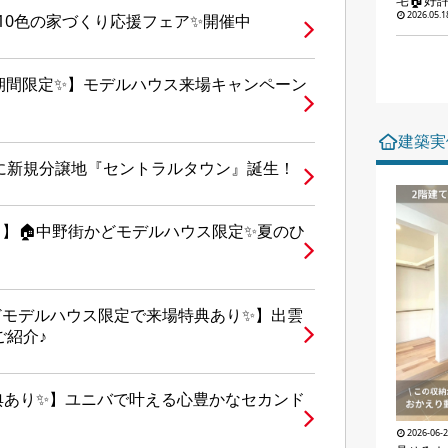
宅🏠好
2026.05.1
✨10人10色の家づくり応援フェア✨開催中
・祝)の期間限定✨】モデルハウス来場キャンペーン
建築実
に新規分譲地『セントラルタウン』誕生！
あり】🏠中野街かどモデルハウス限定✨夏のひ
かどモデルハウス限定で来場特典あり✨】出雲
ご紹介♪
来場特典あり✨】ユニバで叶える心豊かなセカンド
2026-06-