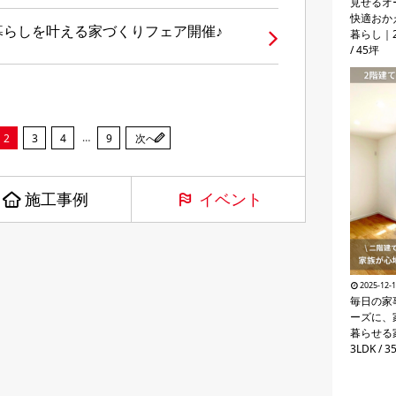
見せるオ
快適おか
未来の暮らしを叶える家づくりフェア開催♪
暮らし｜2階
/ 45坪
…
2
3
4
9
次へ
施工事例
イベント
2025-12-
毎日の家
ーズに、
暮らせる家
3LDK / 3