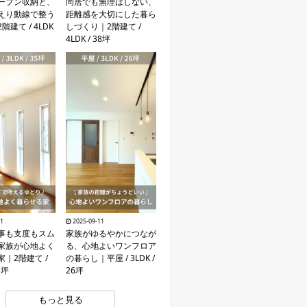
ープン収納と、
同居でも無理はしない、
えり動線で整う
距離感を大切にした暮ら
建て / 4LDK
しづくり｜2階建て /
4LDK / 38坪
11
2025-09-11
事も支度もスム
家族がゆるやかにつなが
家族が心地よく
る、心地よいワンフロア
｜2階建て /
の暮らし｜平屋 / 3LDK /
5坪
26坪
もっと見る