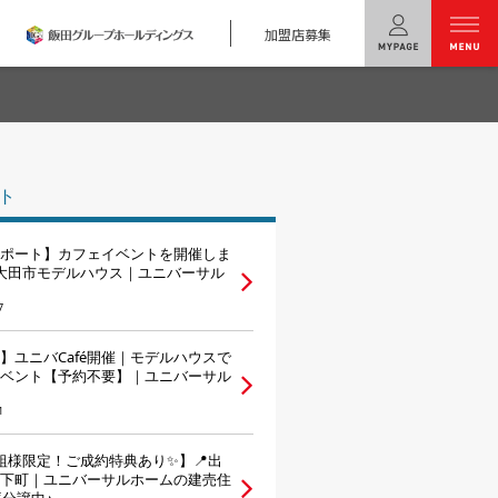
加盟店募集
menu
ユニバーサル
ホームの特長
ト
コンセプトプラン
ポート】カフェイベントを開催しま
テクノロジー
大田市モデルハウス｜ユニバーサル
7
建築実例
】ユニバCafé開催｜モデルハウスで
モデルハウス
検索・見学予約
ベント【予約不要】｜ユニバーサル
1
シミュレー
ション
組様限定！ご成約特典あり✨】📍出
キャンペーン・
コラボ情報
下町｜ユニバーサルホームの建売住