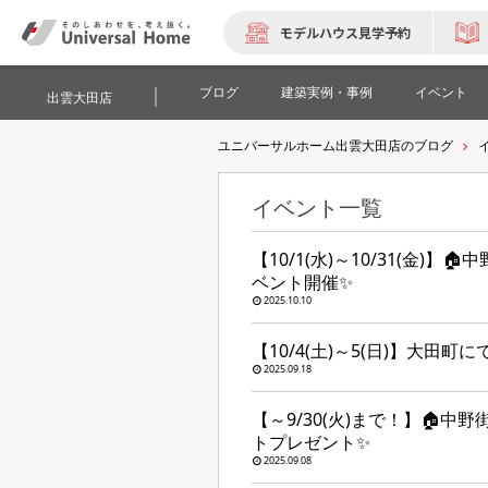
モデルハウス見学予約
ブログ
建築実例・事例
イベント
出雲大田店
ユニバーサルホーム出雲大田店のブログ
イベント一覧
【10/1(水)～10/31(金)】
ベント開催✨
2025.10.10
【10/4(土)～5(日)】大田
2025.09.18
【～9/30(火)まで！】🏠
トプレゼント✨
2025.09.08