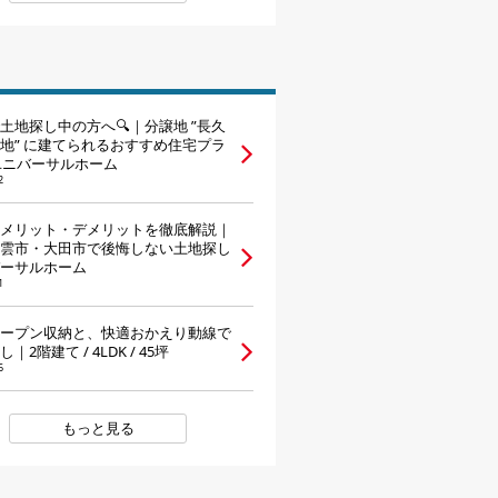
土地探し中の方へ🔍｜分譲地 ”長久
地” に建てられるおすすめ住宅プラ
ユニバーサルホーム
2
メリット・デメリットを徹底解説｜
雲市・大田市で後悔しない土地探し
ーサルホーム
1
ープン収納と、快適おかえり動線で
｜2階建て / 4LDK / 45坪
6
もっと見る