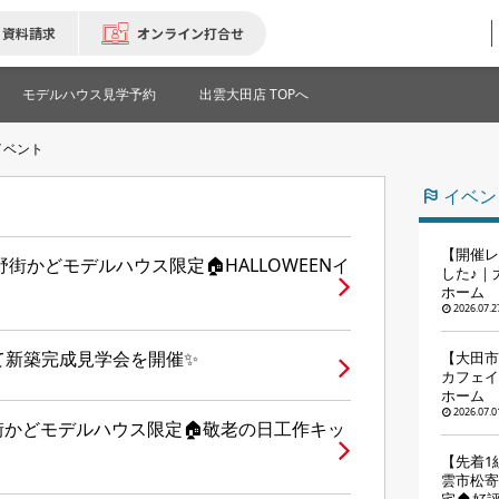
資料請求
オンライン打合せ
モデルハウス見学予約
出雲大田店 TOPへ
イベント
イベン
【開催レ
🏠中野街かどモデルハウス限定🏠HALLOWEENイ
した♪｜
ホーム
2026.07.2
町にて新築完成見学会を開催✨
【大田市
カフェイ
ホーム
2026.07.0
中野街かどモデルハウス限定🏠敬老の日工作キッ
【先着1
雲市松寄