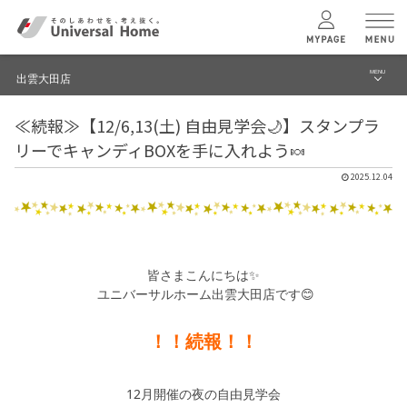
MENU
出雲大田店
menu
≪続報≫【12/6,13(土) 自由見学会🌙】スタンプラ
ブログ
ユニバーサル
ホームの特長
リーでキャンディBOXを手に入れよう🍬
建築実例・事例
2025.12.04
コンセプトプラン
イベント
テクノロジー
モデルハウス見学予約
皆さまこんにちは✨
出雲大田店 TOPへ
ユニバーサルホーム出雲大田店です😊
建築実例
！！続報！！
モデルハウス
検索・見学予約
12月開催の夜の自由見学会