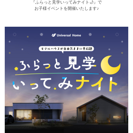
シミュレー
ション
『ふらっと見学いってみナイト🌙』で
お子様イベントを開催いたします♪
キャンペーン・
コラボ情報
家づくりの知識
企業情報
お問い合わせ