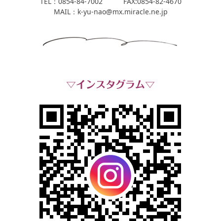
TEL：0854-84-7002 FAX:0854-82-4670
MAIL：k-yu-nao@mx.miracle.ne.jp
▽インスタグラム▽