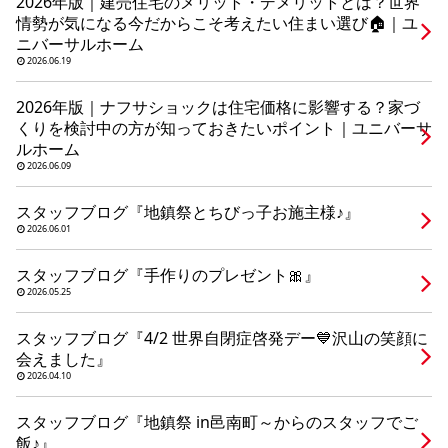
2026年版｜建売住宅のメリット・デメリットとは？世界
シミュレー
ション
情勢が気になる今だからこそ考えたい住まい選び🏠｜ユ
ニバーサルホーム
キャンペーン・
コラボ情報
2026.06.19
2026年版｜ナフサショックは住宅価格に影響する？家づ
家づくりの知識
くりを検討中の方が知っておきたいポイント｜ユニバーサ
ルホーム
2026.06.09
企業情報
スタッフブログ『地鎮祭とちびっ子お施主様♪』
2026.06.01
お問い合わせ
スタッフブログ『手作りのプレゼント🎀』
2026.05.25
スタッフブログ『4/2 世界自閉症啓発デー💙沢山の笑顔に
会えました』
2026.04.10
スタッフブログ『地鎮祭 in邑南町～からのスタッフでご
飯♪』