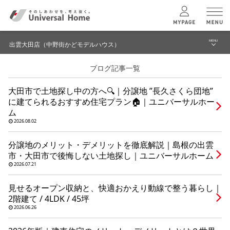
MENU
出雲大田店（中野街かどモデルハウス）
menu
ブログ記事一覧
ブログ
ユニバーサル
ホームの特長
大田市で土地探し中の方へ🔍｜分譲地 ”長久さくら団地”
建築実例・事例
に建てられるおすすめ住宅プラン🏠｜ユニバーサルホー
コンセプトプラン
ム
イベント
2026.08.02
テクノロジー
モデルハウス見学予約
分譲地のメリット・デメリットを徹底解説｜島根の出雲
市・大田市で後悔しない土地探し｜ユニバーサルホーム
出雲大田店（中野街かどモデルハウス） TOPへ
2026.07.21
建築実例
見せるオープン収納と、快適おかえり動線で整う暮らし｜
2階建て / 4LDK / 45坪
モデルハウス
検索・見学予約
2026.06.26