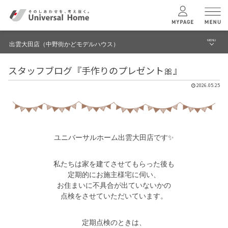
MENU
出雲大田店（中野街かどモデルハウス）
menu
スタッフブログ『手作りのプレゼント🎀』
ブログ
ユニバーサル
ホームの特長
2026.05.25
建築実例・事例
コンセプトプラン
イベント
ユニバーサルホーム出雲大田店です✨
テクノロジー
モデルハウス見学予約
出雲大田店（中野街かどモデルハウス） TOPへ
私たちは家を建てさせてもらった後も
建築実例
定期的にお施主様宅に伺い、
お住まいに不具合が出ていないかの
点検をさせていただいています。
モデルハウス
検索・見学予約
定期点検のときは、