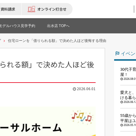
資料請求
オンライン打合せ
モデルハウス見学予約
出水店 TOPへ
グ
住宅ローンを「借りられる額」で決めた人ほど後悔する理由
イベン
られる額」で決めた人ほど後
30代子
屋！
2026.08.0
2026.06.01
愛犬と、
ける暮ら
2026.06.1
55歳か
平屋はユ
2026.05.1