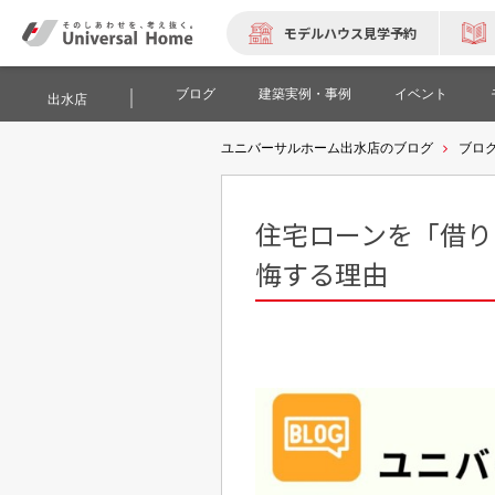
モデルハウス見学予約
ブログ
建築実例・事例
イベント
出水店
ユニバーサルホーム出水店のブログ
ブロ
住宅ローンを「借り
悔する理由