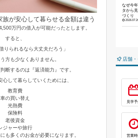
なぜ今年
タから見
づくり
家族が安心して暮らせる金額は違う
2026.07.2
,500万円の借入が可能だったとします。
すると、
まで借りられるなら大丈夫だろう」
店舗・
まう方も少なくありません。
が判断するのは『返済能力』です。
安心して暮らしていくためには、
教育費
車の買い替え
見学予
光熱費
保険料
老後資金
レジャーや旅行
外にも多くのお金が必要になります。
営業時