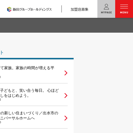
加盟店募集
menu
ユニバーサル
ホームの特長
ト
コンセプトプラン
育て家族。家族の時間が増える平
テクノロジー
1
建築実例
子どもと、笑い合う毎日。 心ほど
しをはじめよう。
モデルハウス
検索・見学予約
2
らの新しい住まいづくり／出水市の
シミュレー
ション
ニバーサルホームへ
0
キャンペーン・
コラボ情報