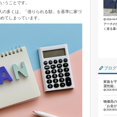
ということです。
人の多くは、「借りられる額」を基準に家づ
進めてしまっています。
2026-04-
アーチの
く巡る暮
ブログ
家族を守
震性能」
2026.08.0
物価高の
「お金が
2026.08.0