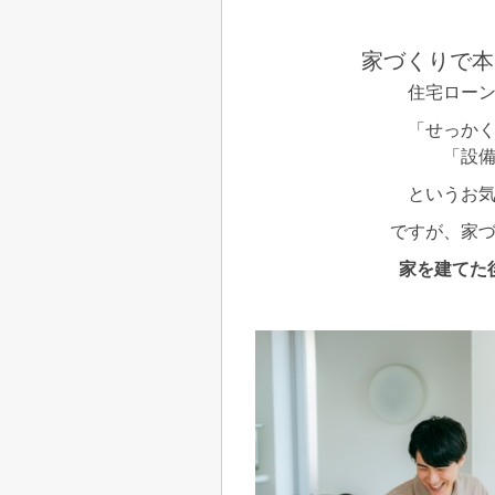
家づくりで本
住宅ロー
「せっか
「設
というお
ですが、家
家を建てた