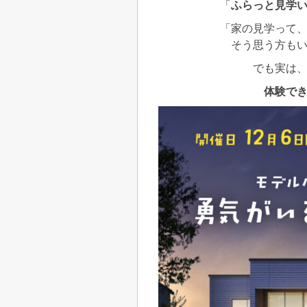
「
ふらっと見学
「家の見学って
そう思う方も
でも実は
体験で