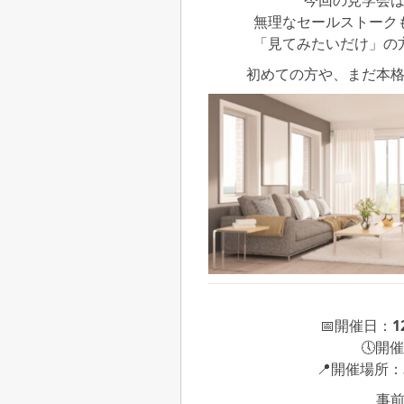
今回の見学会
無理なセールストーク
「見てみたいだけ」の
初めての方や、まだ本
📅開催日：
🕔開
📍開催場所：
事