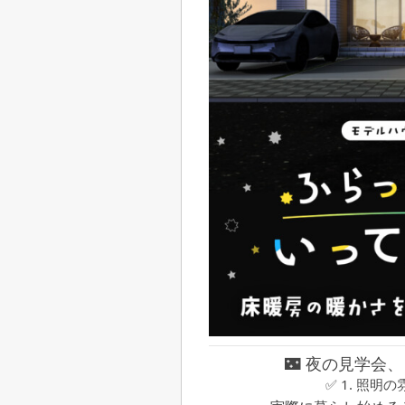
🌃 夜の見学会
✅ 1. 照