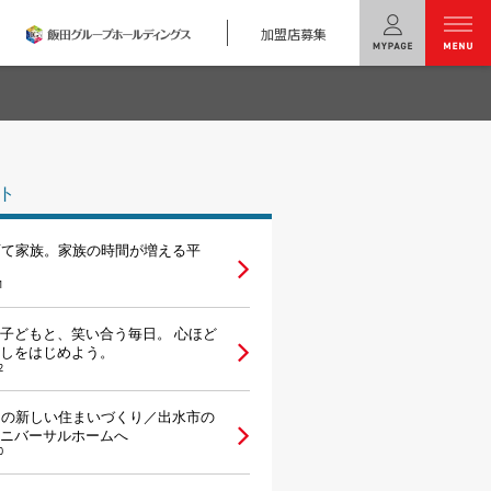
加盟店募集
menu
ユニバーサル
ホームの特長
ト
コンセプトプラン
育て家族。家族の時間が増える平
テクノロジー
1
建築実例
子どもと、笑い合う毎日。 心ほど
しをはじめよう。
モデルハウス
検索・見学予約
2
らの新しい住まいづくり／出水市の
シミュレー
ション
ニバーサルホームへ
0
キャンペーン・
コラボ情報