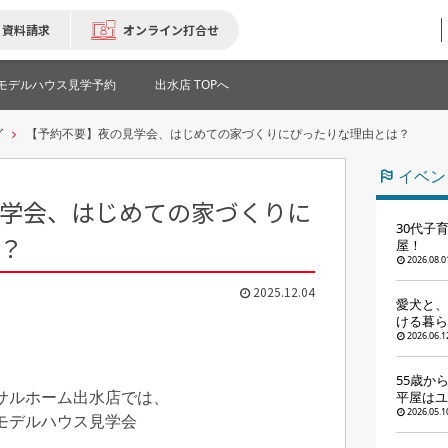
資料請求
オンライン打合せ
モデルハウス見学予約
出水店 TOPへ
グ
【予約不要】夜の見学会、はじめての家づくりにぴったりな理由とは？
イベン
学会、はじめての家づくりに
30代子
？
屋！
2026.08.0
2025.12.04
愛犬と、
ける暮ら
2026.06.1
55歳か
サルホーム出水店では、
平屋はユ
2026.05.1
モデルハウス見学会