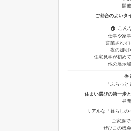
開
ご都合のよいタ
🏠 こ
仕事や家
営業されず
夜の照明
住宅見学が初め
他の展示

「ふらっと
住まい選びの第一歩
昼
リアルな「暮らしの
ご家族で
ぜひこの機