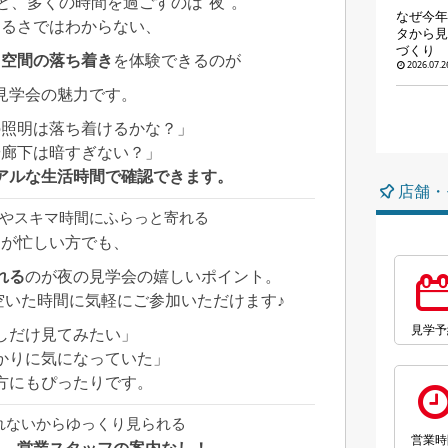
と、多くの時間を過ごすのは“夜”。
なぜ今年
明るさではわからない、
タから見
づくり
・空間の落ち着き
を体験できるのが
2026.07.2
見学会の魅力です。
の照明は落ち着けるかな？」
や廊下は暗すぎない？」
アルな生活時間で確認できます。
店舗・
わりやスキマ時間にふらっと寄れる
日が忙しい方でも、
れる
のが夜の見学会の嬉しいポイント。
空いた時間に気軽にご参加いただけます♪
見学予
しだけ見てみたい」
かりに気になっていた」
方にもぴったりです。
業されないからゆっくり見られる
営業時