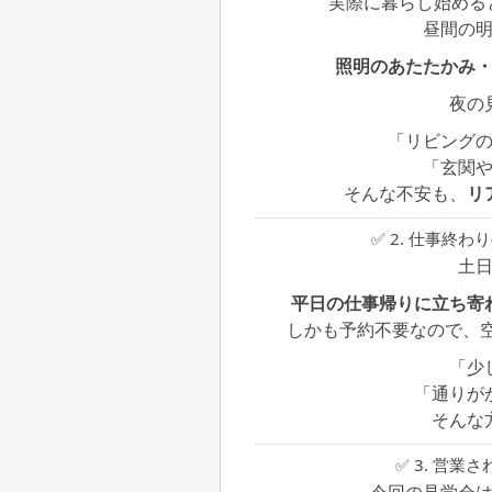
実際に暮らし始める
昼間の
照明のあたたかみ
夜の
「リビング
「玄関
そんな不安も、
リ
✅ 2. 仕事終
土
平日の仕事帰りに立ち寄
しかも予約不要なので、
「少
「通りが
そんな
✅ 3. 営