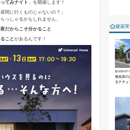
いってみナイト
」を開催します！
、昼間に行くものじゃないの？」
いらっしゃるかもしれません。
建築実
、
夜だからこそ分かること
きること
があるんです！
2026-07-
無垢床の
るナチュ