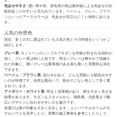
す。
シミュレー
ション
色あせやすさ
: 濃い青や赤、原色系の色は紫外線による色あせが比
較的起こりやすいと言われています。ベージュ、グレー、ブラウ
キャンペーン・
コラボ情報
ンといったアースカラーは、色あせが目立ちにくい傾向にありま
す。
家づくりの知識
人気の外壁色
現在、多くの方に選ばれている人気の色とその特徴をいくつかご
紹介します。
企業情報
グレー系
: モノトーンのシンプルでモダンな外観が好まれる傾向が
強く、グレー系は特に人気です。明るいグレーは爽やかで洗練さ
お問い合わせ
れた印象に、濃いグレーは重厚感のある落ち着いた雰囲気を演出
できます。
ベージュ・ブラウン系
: 温かみがあり、どんな景観にも馴染みやす
いのが特徴です。自然な風合いで、飽きのこない色として長く愛
されています。
アイボリー・ホワイト系
: 明るく清潔感があり、家を大きく見せる
効果があります。モダンなスタイルから、南欧風、北欧風まで幅
広いデザインに合わせやすいのも魅力です。
色選びは家の印象を大きく左右します。ユニバーサルホームのモ
デルハウスを見学したり、実際の施工事例を参考にしたりして、