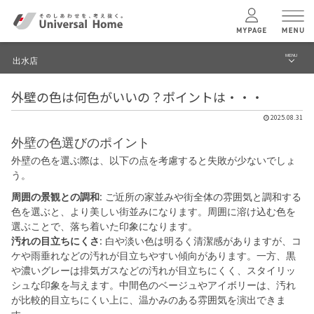
MENU
出水店
menu
外壁の色は何色がいいの？ポイントは・・・
ブログ
ユニバーサル
ホームの特長
2025.08.31
建築実例・事例
外壁の色選びのポイント
コンセプトプラン
外壁の色を選ぶ際は、以下の点を考慮すると失敗が少ないでしょ
イベント
う。
テクノロジー
モデルハウス見学予約
周囲の景観との調和
: ご近所の家並みや街全体の雰囲気と調和する
色を選ぶと、より美しい街並みになります。周囲に溶け込む色を
出水店 TOPへ
選ぶことで、落ち着いた印象になります。
建築実例
汚れの目立ちにくさ
: 白や淡い色は明るく清潔感がありますが、コ
ケや雨垂れなどの汚れが目立ちやすい傾向があります。一方、黒
や濃いグレーは排気ガスなどの汚れが目立ちにくく、スタイリッ
モデルハウス
検索・見学予約
シュな印象を与えます。中間色のベージュやアイボリーは、汚れ
が比較的目立ちにくい上に、温かみのある雰囲気を演出できま