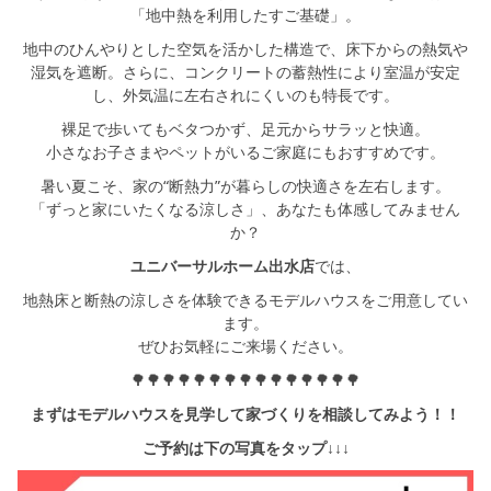
シミュレー
ション
「地中熱を利用したすご基礎」。
地中のひんやりとした空気を活かした構造で、床下からの熱気や
キャンペーン・
コラボ情報
湿気を遮断。さらに、コンクリートの蓄熱性により室温が安定
し、外気温に左右されにくいのも特長です。
裸足で歩いてもベタつかず、足元からサラッと快適。
家づくりの知識
小さなお子さまやペットがいるご家庭にもおすすめです。
暑い夏こそ、家の“断熱力”が暮らしの快適さを左右します。
企業情報
「ずっと家にいたくなる涼しさ」、あなたも体感してみません
か？
お問い合わせ
ユニバーサルホーム出水店
では、
地熱床と断熱の涼しさを体験できるモデルハウスをご用意してい
ます。
ぜひお気軽にご来場ください。
🌳🌳🌳🌳🌳🌳🌳🌳🌳🌳🌳🌳🌳🌳🌳
まずはモデルハウスを見学して家づくりを相談してみよう！！
ご予約は下の写真をタップ↓↓↓