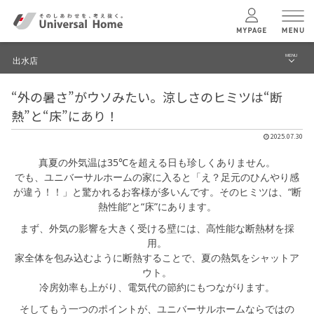
MENU
出水店
menu
“外の暑さ”がウソみたい。涼しさのヒミツは“断
ブログ
ユニバーサル
ホームの特長
熱”と“床”にあり！
建築実例・事例
2025.07.30
コンセプトプラン
イベント
真夏の外気温は35℃を超える日も珍しくありません。
でも、ユニバーサルホームの家に入ると「え？足元のひんやり感
テクノロジー
モデルハウス見学予約
が違う！！」と驚かれるお客様が多いんです。そのヒミツは、“断
熱性能”と“床”にあります。
出水店 TOPへ
まず、外気の影響を大きく受ける壁には、高性能な断熱材を採
建築実例
用。
家全体を包み込むように断熱することで、夏の熱気をシャットア
ウト。
モデルハウス
検索・見学予約
冷房効率も上がり、電気代の節約にもつながります。
そしてもう一つのポイントが、ユニバーサルホームならではの