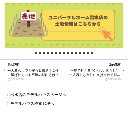
🌳🌳🌳🌳🌳🌳🌳🌳🌳🌳🌳🌳🌳🌳🌳
前の記事
次の記事
一人暮らしでも安心＆快適｜女性
平屋で叶える“私らしい暮らし”｜
に選ばれている平屋の理由とは？
一人暮らし女性に支持される理由
5
2025.05.18
2025.05.20
出水店のモデルハウスページへ
モデルハウス検索TOPへ