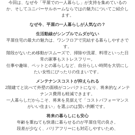
シミュレー
ション
今回は、なぜ今「平屋での一人暮らし」が支持を集めているの
か、そしてユニバーサルホームならではの魅力についてご紹介し
ます。
キャンペーン・
コラボ情報
なぜ今、平屋の一人暮らしが人気なの？
生活動線がシンプルでムダがない
家づくりの知識
平屋住宅の最大の魅力は、ワンフロアで完結する暮らしやすさで
す。
階段がないため移動がスムーズで、掃除や洗濯、料理といった日
企業情報
常の家事もストレスフリー。
仕事や趣味、ペットとの暮らしなど、自分らしい時間を大切にし
たい女性にぴったりの住まいです。
お問い合わせ
メンテナンスコストが抑えられる
2階建てと比べて外壁の面積がコンパクトになり、将来的なメンテ
ナンス費用も軽減できます。
一人暮らしだからこそ、将来を見据えて「コストパフォーマンス
がいい住まい」を選ぶのは賢い判断です。
将来の暮らしにも安心
年齢を重ねても快適に暮らせるのが平屋住宅の良さ。
段差が少なく、バリアフリーにも対応しやすいため、