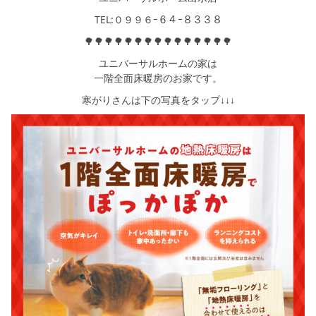
TEL:０９９６ｰ６４ｰ８３３８
🌳🌳🌳🌳🌳🌳🌳🌳🌳🌳🌳🌳🌳🌳🌳
ユニバーサルホームの家は
一階全面床暖房のお家です。
寒がりさんは下の写真をタップ↓↓↓