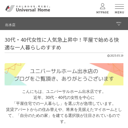
MENU
出水店
menu
30代・40代女性に人気急上昇中！平屋で始める快
ブログ
ユニバーサル
ホームの特長
適な一人暮らしのすすめ
建築実例・事例
2025.05.19
コンセプトプラン
イベント
テクノロジー
モデルハウス見学予約
出水店 TOPへ
こんにちは、ユニバーサルホーム出水店です。
建築実例
近年、30代・40代の女性を中心に
「平屋住宅での一人暮らし」を選ぶ方が急増しています。
賃貸アパートからの住み替えや、将来を見据えたマイホームとし
モデルハウス
検索・見学予約
て、「自分のための家」を建てる選択肢が注目されているので
す。