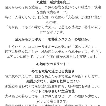
気密性・断熱性も向上
足元からの冷気を遮断し、外気の影響を受けにくい構造で、快適
な室内環境をキープ。
特に一人暮らしでは、防災面・構造面の「安心感」が住まい選び
のカギ。
「何かあってもこの家なら大丈夫」と思える基礎は、将来の安心
につながります。
足元からポカポカ！「地熱床システム・心地ゆか」
もうひとつ、ユニバーサルホームの魅力が「床の快適さ」。
床下に地熱を活用した「地熱床システム・心地ゆか」は、冬でも
エアコンに頼らず、足元からぽかぽかの暮らしを実現します。
心地ゆかのメリット：
冬でも素足で過ごせる快適さ
電気代を気にせず、自然なあたたかさで家全体がぬくもります。
結露が少なく、空気も乾燥しにくい
加湿器を使わなくても快適な湿度を保ち、肌や喉にもやさしい。
ペットにもやさしい室温管理
犬や猫との暮らしでも、床の冷たさやヒーターの危険が少なく、
安心して過ごせます。
寒暖差の激しい鹿児島・出水地域でも、快適な室温を保ってくれ