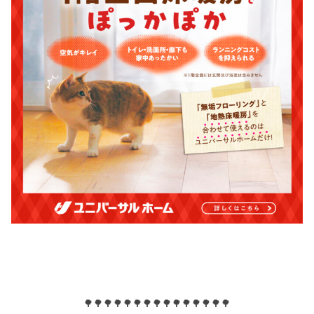
🌳🌳🌳🌳🌳🌳🌳🌳🌳🌳🌳🌳🌳🌳🌳