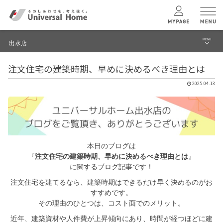
MENU
出水店
menu
注文住宅の建築時期、早めに決めるべき理由とは
ブログ
ユニバーサル
ホームの特長
2025.04.13
建築実例・事例
コンセプトプラン
イベント
テクノロジー
モデルハウス見学予約
本日のブログは
『
注文住宅の建築時期、早めに決めるべき理由とは
』
出水店 TOPへ
建築実例
に関するブログ記事です！
注文住宅を建てるなら、建築時期はできるだけ早く決めるのがお
すすめです。
モデルハウス
検索・見学予約
その理由のひとつは、コスト面でのメリット。
近年、建築資材や人件費が上昇傾向にあり、時間が経つほどに建