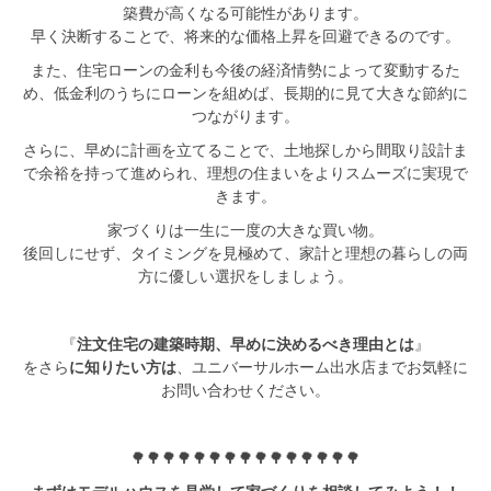
シミュレー
ション
築費が高くなる可能性があります。
早く決断することで、将来的な価格上昇を回避できるのです。
キャンペーン・
コラボ情報
また、住宅ローンの金利も今後の経済情勢によって変動するた
め、低金利のうちにローンを組めば、長期的に見て大きな節約に
つながります。
家づくりの知識
さらに、早めに計画を立てることで、土地探しから間取り設計ま
で余裕を持って進められ、理想の住まいをよりスムーズに実現で
きます。
企業情報
家づくりは一生に一度の大きな買い物。
後回しにせず、タイミングを見極めて、家計と理想の暮らしの両
お問い合わせ
方に優しい選択をしましょう。
『
注文住宅の建築時期、早めに決めるべき理由とは
』
をさら
に知りたい方は
、ユニバーサルホーム出水店までお気軽に
お問い合わせください。
🌳🌳🌳🌳🌳🌳🌳🌳🌳🌳🌳🌳🌳🌳🌳