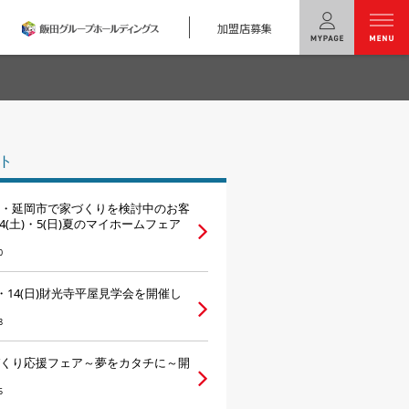
加盟店募集
menu
ユニバーサル
ホームの特長
ト
コンセプトプラン
・延岡市で家づくりを検討中のお客
テクノロジー
/4(土)・5(日)夏のマイホームフェア
0
建築実例
土)・14(日)財光寺平屋見学会を開催し
モデルハウス
検索・見学予約
8
シミュレー
ション
くり応援フェア～夢をカタチに～開
キャンペーン・
コラボ情報
5