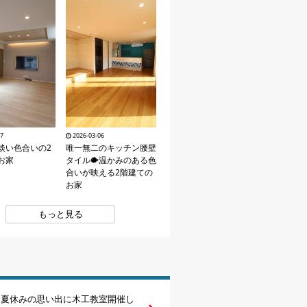
27
2026-03-06
淡い色合いの2
唯一無二のキッチン腰壁
お家
タイル🐡温かみのある色
合いが映える2階建ての
お家
もっと見る
土) 夏休みの思い出に木工教室開催し