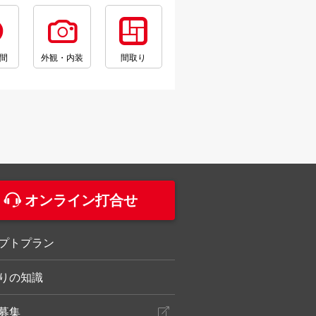
間
外観・内装
間取り
。
オンライン打合せ
プトプラン
りの知識
募集