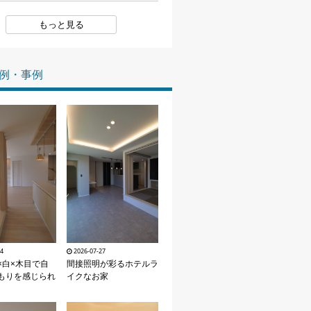
家づくりの知識
もっと見る
企業情報
例・事例
お問い合わせ
04
2026-07-27
×白×木目で自
間接照明が彩るホテルラ
もりを感じられ
イクなお家