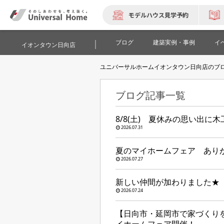
モデルハウス見学予約
ブログ
建築実例・事例
イ
イオンタウン日向店
ユニバーサルホームイオンタウン日向店のブ
ブログ記事一覧
8/8(土) 夏休みの思い出に
2026.07.31
夏のマイホームフェア あり
2026.07.27
新しい仲間が加わりました★
2026.07.24
【日向市・延岡市で家づくりを検