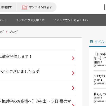
資料請求
オンライン打合せ
ベント
モデルハウス見学予約
イオンタウン日向店 TOPへ
ログ
ブログ
イベン
【日向市
木工教室開催します！
様へ】7
開催！
2026.06.2
がとうございました☆彡
6/13(
ます★
2026.05.2
暮らしづ
催中！
討中のお客様へ】7/4(土)・5(日)夏のマ
2026.05.1