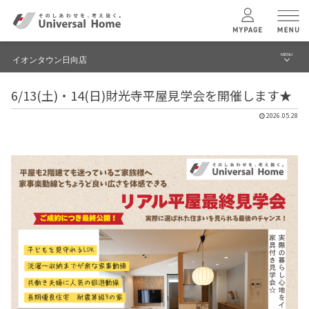
MENU
イオンタウン日向店
menu
6/13(土)・14(日)財光寺平屋見学会を開催します★
ブログ
ユニバーサル
ホームの特長
2026.05.28
建築実例・事例
コンセプトプラン
イベント
テクノロジー
モデルハウス見学予約
イオンタウン日向店 TOPへ
建築実例
モデルハウス
検索・見学予約