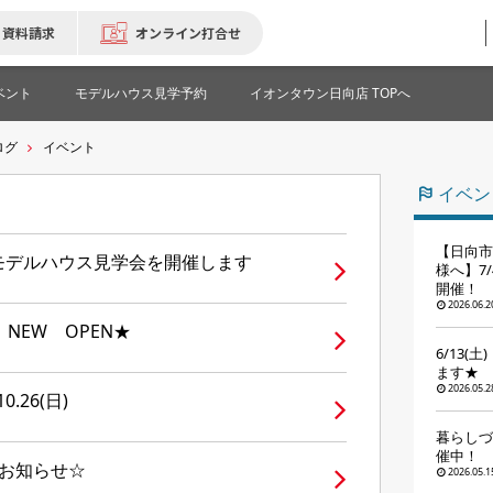
資料請求
オンライン打合せ
ベント
モデルハウス見学予約
イオンタウン日向店 TOPへ
ログ
イベント
イベン
【日向市
分譲モデルハウス見学会を開催します
様へ】7
開催！
2026.06.2
NEW OPEN★
6/13(
ます★
2026.05.2
.26(日)
暮らしづ
催中！
会のお知らせ☆
2026.05.1