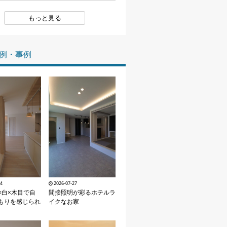
家づくりの知識
もっと見る
企業情報
例・事例
お問い合わせ
04
2026-07-27
×白×木目で自
間接照明が彩るホテルラ
もりを感じられ
イクなお家