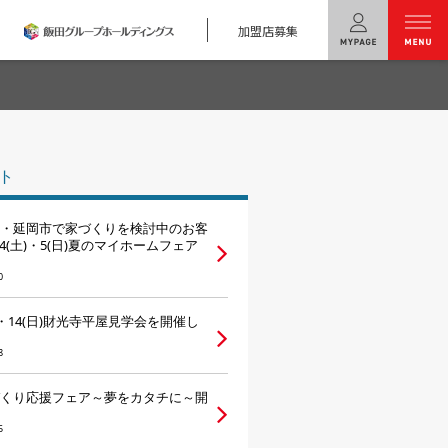
加盟店募集
menu
ユニバーサル
ホームの特長
ト
コンセプトプラン
・延岡市で家づくりを検討中のお客
テクノロジー
/4(土)・5(日)夏のマイホームフェア
0
建築実例
土)・14(日)財光寺平屋見学会を開催し
モデルハウス
検索・見学予約
8
シミュレー
ション
くり応援フェア～夢をカタチに～開
キャンペーン・
コラボ情報
5