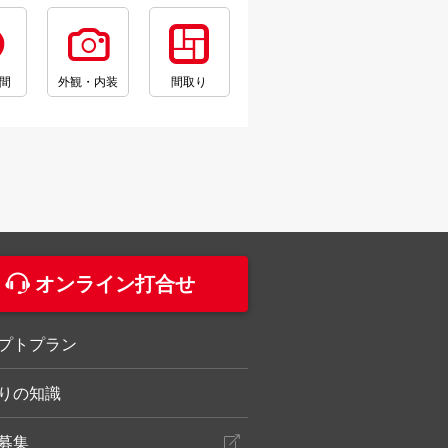
間
外観・内装
間取り
。
オンライン打合せ
プトプラン
りの知識
募集