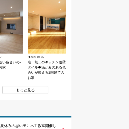
27
2026-03-06
淡い色合いの2
唯一無二のキッチン腰壁
お家
タイル🐡温かみのある色
合いが映える2階建ての
お家
もっと見る
土) 夏休みの思い出に木工教室開催し