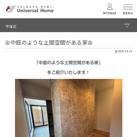
MENU
平塚店
menu
🌼中庭のような土間空間がある家🌼
ブログ
ユニバーサル
ホームの特長
2026.04.14
建築実例・事例
「中庭のような土間空間がある家」
コンセプトプラン
イベント
をご紹介いたします！
テクノロジー
モデルハウス見学予約
平塚店 TOPへ
建築実例
モデルハウス
検索・見学予約