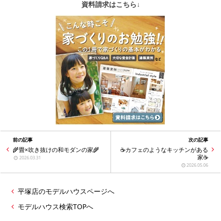
資料請求はこちら↓
前の記事
次の記事
🌾畳×吹き抜けの和モダンの家🌾
☕カフェのようなキッチンがある
家☕
2026.03.31
2026.05.06
平塚店のモデルハウスページへ
モデルハウス検索TOPへ