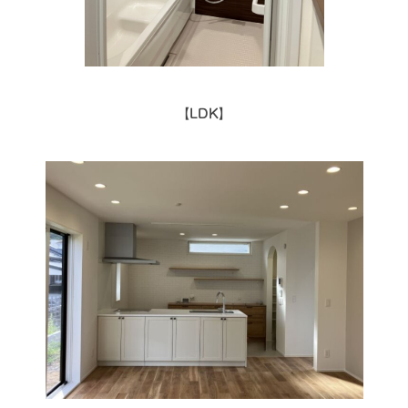
【LDK】