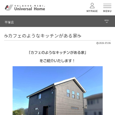
MENU
平塚店
menu
☕カフェのようなキッチンがある家☕
ブログ
ユニバーサル
ホームの特長
2026.05.06
建築実例・事例
「カフェのようなキッチンがある家」
コンセプトプラン
イベント
をご紹介いたします！
テクノロジー
モデルハウス見学予約
平塚店 TOPへ
建築実例
モデルハウス
検索・見学予約