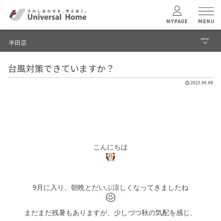
MENU
半田店
menu
台風対策できていますか？
ブログ
ユニバーサル
ホームの特長
2023.09.09
建築実例・事例
コンセプトプラン
イベント
テクノロジー
モデルハウス見学予約
こんにちは
半田店 TOPへ
建築実例
9月に入り、朝晩とだいぶ涼しくなってきましたね
モデルハウス
検索・見学予約
まだまだ残暑もありますが、少しづつ秋の気配を感じ、