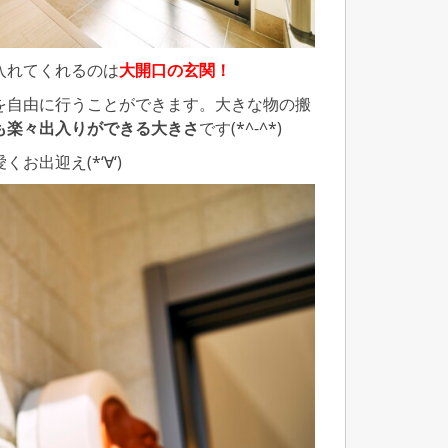
入れてくれるのは
大開口の玄関！
を自由に行うことができます。大きな物の搬
も楽々出入りができる大きさ
です(*^-^*)
出迎え(*‘∀‘)