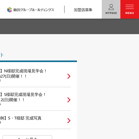
加盟店募集
menu
ユニバーサル
ホームの特長
ト
コンセプトプラン
】N様邸完成現場見学会！
テクノロジー
土)27(日)開催！！
1
建築実例
】S様邸完成現場見学会！
)12(日)開催！！
モデルハウス
検索・見学予約
5
例】S・T様邸 完成写真
シミュレー
ション
9
キャンペーン・
コラボ情報