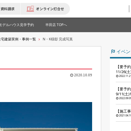
資料請求
オンライン打合せ
モデルハウス見学予約
半田店 TOPへ
住宅建築実例・事例一覧
N・K様邸 完成写真
イベン
【要予約
11/26(
2020.10.09
2022.11.2
【要予約
9/11(土
2022.09.0
【施工事
2021.04.1