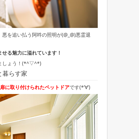
悪を追い払う阿吽の照明が(@_@)悪霊退
ませる魅力に溢れています！
ょう！(*^▽^*)
と暮らす家
扉に取り付けられたペットドア
です(*‘∀‘)