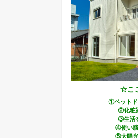
☆こ
①ペットド
②化粧
③生活
④使い
⑤太陽