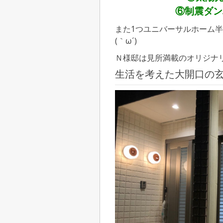
⑥制震ダン
また1つユニバーサルホーム
(｀ω´)
Ｎ様邸は見所満載のオリジナ
生活を考えた大開口の