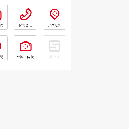
約
お問合せ
アクセス
間
外観・内装
間取り