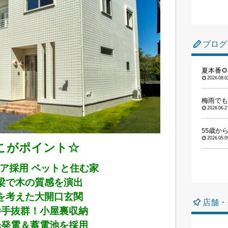
ブログ
夏本番
2026.08.0
梅雨でも
2026.06.2
55歳か
2026.05.0
こがポイント☆
ア採用 ペットと住む家
梁で木の質感を演出
を考えた大開口玄関
店舗・
勝手抜群！小屋裏収納
光発電＆蓄電池を採用