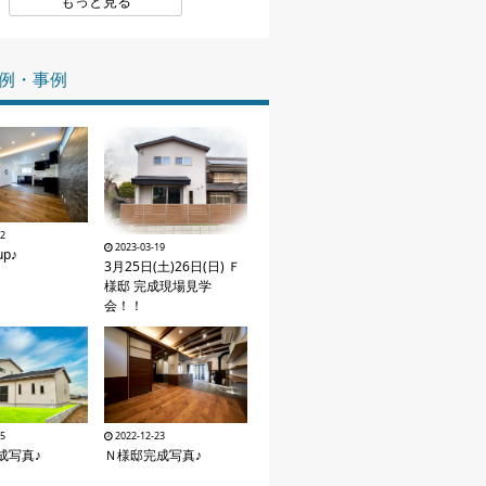
もっと見る
家づくりの知識
例・事例
企業情報
お問い合わせ
12
2023-03-19
p♪
3月25日(土)26日(日) Ｆ
様邸 完成現場見学
会！！
25
2022-12-23
成写真♪
Ｎ様邸完成写真♪