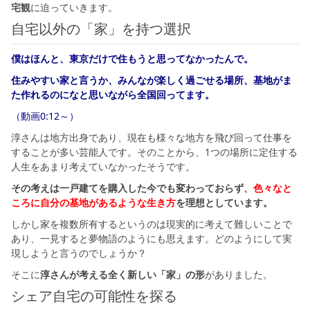
宅観
に迫っていきます。
自宅以外の「家」を持つ選択
僕はほんと、東京だけで住もうと思ってなかったんで。
住みやすい家と言うか、みんなが楽しく過ごせる場所、基地がま
た作れるのになと思いながら全国回ってます。
（動画0:12～）
淳さんは地方出身であり、現在も様々な地方を飛び回って仕事を
することが多い芸能人です。そのことから、1つの場所に定住する
人生をあまり考えていなかったそうです。
その考えは一戸建てを購入した今でも変わっておらず、
色々なと
ころに自分の基地があるような生き方
を理想としています。
しかし家を複数所有するというのは現実的に考えて難しいことで
あり、一見すると夢物語のようにも思えます。どのようにして実
現しようと言うのでしょうか？
そこに
淳さんが考える全く新しい「家」の形
がありました。
シェア自宅の可能性を探る