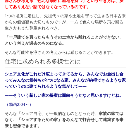
淳さんが考える「色んな場所に基地を持つ」という生き方は、決
してありえない話ではなくなっているのです。
1つの場所に定住し、先祖代々の家や土地を守って生きる日本古来
からの価値観も大切なものですが、一方で色んな場所を飛び回る
生き方もまた尊重されるべき。
「一戸建てを買ったらもうその土地から離れることができない」
という考えが過去のものになる。
そんな可能性を淳さんの考えからは感じることができます。
住宅に求められる多様性とは
シェア文化がこれだけ広まってきてるから、みんなでお金出し合
ってみんなの気持ちが1つになる家、みんなが納得できるような家
っていうのは建てられるような気がして――
――そういう新しい家の提案は面白そうだなと思いますけどね。
（動画2:04～）
そんな「シェア自宅」が一般的なものとなった時、
家族の家では
なく、「シェアするための家」をみんなで打合せして建築する未
来も想像できます。