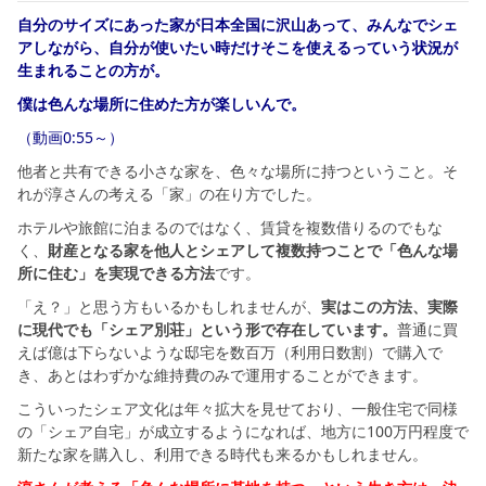
自分のサイズにあった家が日本全国に沢山あって、みんなでシェ
アしながら、自分が使いたい時だけそこを使えるっていう状況が
生まれることの方が。
僕は色んな場所に住めた方が楽しいんで。
（動画0:55～）
他者と共有できる小さな家を、色々な場所に持つということ。そ
れが淳さんの考える「家」の在り方でした。
ホテルや旅館に泊まるのではなく、賃貸を複数借りるのでもな
く、
財産となる家を他人とシェアして複数持つことで「色んな場
所に住む」を実現できる方法
です。
「え？」と思う方もいるかもしれませんが、
実はこの方法、実際
に現代でも「シェア別荘」という形で存在しています。
普通に買
えば億は下らないような邸宅を数百万（利用日数割）で購入で
き、あとはわずかな維持費のみで運用することができます。
こういったシェア文化は年々拡大を見せており、一般住宅で同様
の「シェア自宅」が成立するようになれば、地方に100万円程度で
新たな家を購入し、利用できる時代も来るかもしれません。