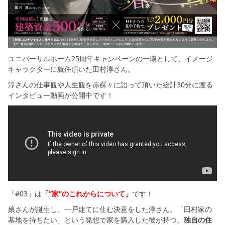
シミュレー
ション
キャンペーン・
コラボ情報
ユニバーサルホーム25周年キャンペーンの一環として、イメージ
家づくりの知識
キャラクターに就任頂いた田村淳さん。
淳さんの仕事観や人生観を赤裸々に語って頂いた総計30分に渡る
企業情報
インタビュー動画が公開中です！
お問い合わせ
「#03」は
「”家”のこれからについて」
です！
娘さんが誕生し、一戸建てに住む決意をした淳さん。「田村家の
基地を持ちたい」という発想で家を購入した彼が持つ、
独自の住