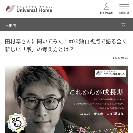
MENU
半田店
menu
田村淳さんに聞いてみた！#03 独自視点で語る全く
ブログ
ユニバーサル
ホームの特長
新しい「家」の考え方とは？
建築実例・事例
2020.05.22
コンセプトプラン
イベント
テクノロジー
モデルハウス見学予約
半田店 TOPへ
建築実例
モデルハウス
検索・見学予約