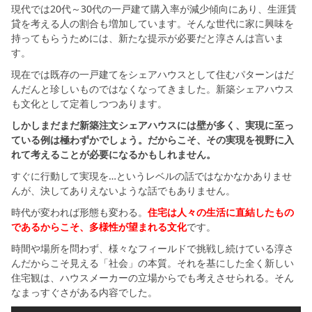
現代では20代～30代の一戸建て購入率が減少傾向にあり、生涯賃
貸を考える人の割合も増加しています。そんな世代に家に興味を
持ってもらうためには、新たな提示が必要だと淳さんは言いま
す。
現在では既存の一戸建てをシェアハウスとして住むパターンはだ
んだんと珍しいものではなくなってきました。新築シェアハウス
も文化として定着しつつあります。
しかしまだまだ新築注文シェアハウスには壁が多く、実現に至っ
ている例は極わずかでしょう。だからこそ、その実現を視野に入
れて考えることが必要になるかもしれません。
すぐに行動して実現を…というレベルの話ではなかなかありませ
んが、決してありえないような話でもありません。
時代が変われば形態も変わる。
住宅は人々の生活に直結したもの
であるからこそ、多様性が望まれる文化
です。
時間や場所を問わず、様々なフィールドで挑戦し続けている淳さ
んだからこそ見える「社会」の本質。それを基にした全く新しい
住宅観は、ハウスメーカーの立場からでも考えさせられる。そん
なまっすぐさがある内容でした。