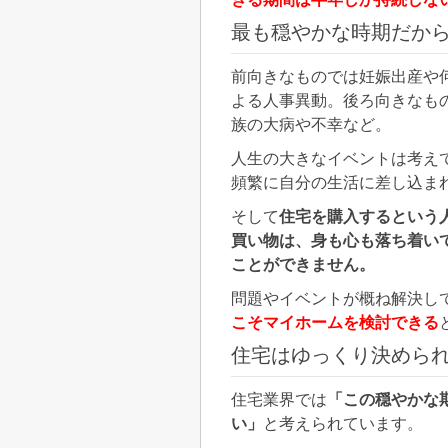
最も穏やかな時期だか
前向きなものでは妊娠出産や
よる人事異動。後ろ向きなも
族の大病や不幸など。
人生の大きなイベントは考え
頻繁に自分の生活に差し込ま
そして
住宅を購入するという
買い物は、身も心も落ち着い
ことができません。
問題やイベントが概ね解決し
こそマイホームを検討できる
住宅はゆっくり決めら
住宅業界では
「この穏やかな
い」
と考えられています。