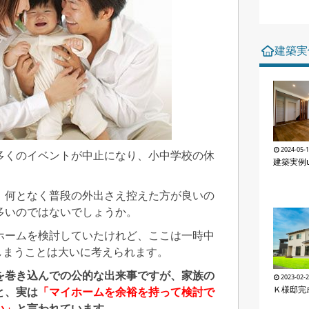
建築実
2024-05-
多くのイベントが中止になり、小中学校の休
建築実例u
、何となく普段の外出さえ控えた方が良いの
多いのではないでしょうか。
ホームを検討していたけれど、ここは一時中
しまうことは大いに考えられます。
を巻き込んでの公的な出来事ですが、家族の
2023-02-
Ｋ様邸完
と、実は
「マイホームを余裕を持って検討で
い」
と言われています。