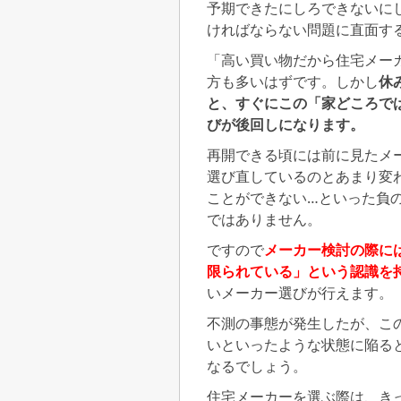
予期できたにしろできないに
ければならない問題に直面す
「高い買い物だから住宅メー
方も多いはずです。しかし
休
と、すぐにこの「家どころで
びが後回しになります。
再開できる頃には前に見たメ
選び直しているのとあまり変
ことができない…といった負
ではありません。
ですので
メーカー検討の際に
限られている」という認識を
いメーカー選びが行えます。
不測の事態が発生したが、こ
いといったような状態に陥る
なるでしょう。
住宅メーカーを選ぶ際は、き