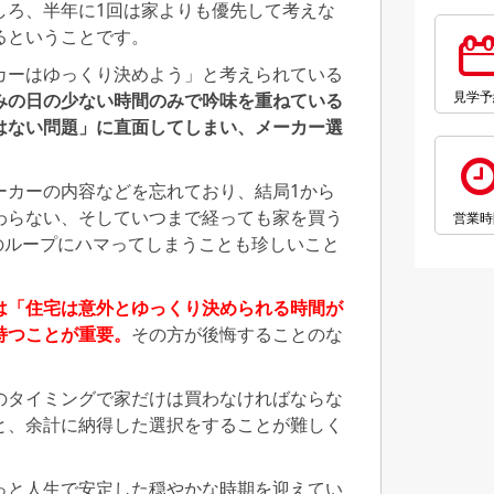
しろ、半年に1回は家よりも優先して考えな
るということです。
カーはゆっくり決めよう」と考えられている
見学予
みの日の少ない時間のみで吟味を重ねている
はない問題」に直面してしまい、メーカー選
ーカーの内容などを忘れており、結局1から
わらない、そしていつまで経っても家を買う
営業時
のループにハマってしまうことも珍しいこと
は「住宅は意外とゆっくり決められる時間が
持つことが重要。
その方が後悔することのな
のタイミングで家だけは買わなければならな
と、余計に納得した選択をすることが難しく
っと人生で安定した穏やかな時期を迎えてい