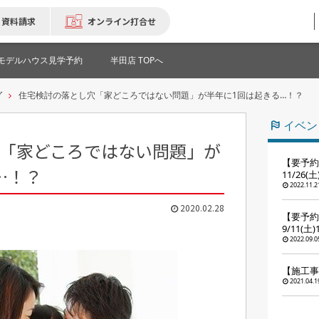
資料請求
オンライン打合せ
モデルハウス見学予約
半田店 TOPへ
グ
住宅検討の落とし穴「家どころではない問題」が半年に1回は起きる…！？
イベン
「家どころではない問題」が
【要予約
…！？
11/26(
2022.11.2
2020.02.28
【要予約
9/11(土
2022.09.0
【施工事
2021.04.1