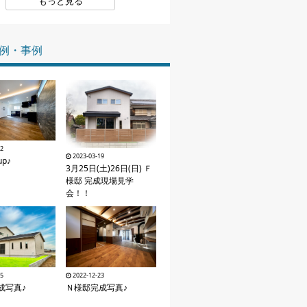
もっと見る
家づくりの知識
例・事例
企業情報
お問い合わせ
12
2023-03-19
p♪
3月25日(土)26日(日) Ｆ
様邸 完成現場見学
会！！
25
2022-12-23
成写真♪
Ｎ様邸完成写真♪