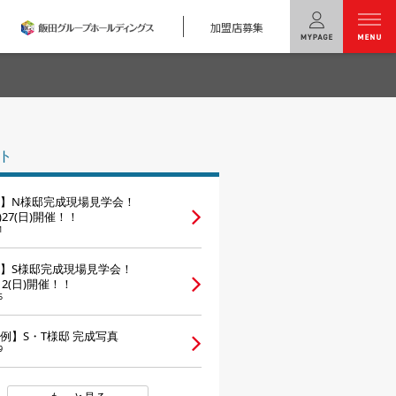
加盟店募集
menu
ユニバーサル
ホームの特長
ト
コンセプトプラン
】N様邸完成現場見学会！
テクノロジー
土)27(日)開催！！
1
建築実例
】S様邸完成現場見学会！
)12(日)開催！！
モデルハウス
検索・見学予約
5
例】S・T様邸 完成写真
シミュレー
ション
9
キャンペーン・
コラボ情報