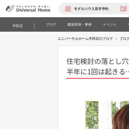
モデルハウス見学予約
ブログ
建築実例・事例
イベント
半田店
ユニバーサルホーム半田店のブログ
ブロ
住宅検討の落とし穴
半年に1回は起きる