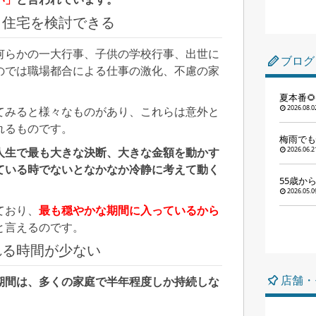
ら住宅を検討できる
何らかの一大行事、子供の学校行事、出世に
ブログ
のでは職場都合による仕事の激化、不慮の家
夏本番
2026.08.0
てみると様々なものがあり、これらは意外と
れるものです。
梅雨でも
2026.06.2
人生で最も大きな決断、大きな金額を動かす
ている時でないとなかなか冷静に考えて動く
55歳か
2026.05.0
ており、
最も穏やかな期間に入っているから
と言えるのです。
れる時間が少ない
店舗・
期間は、多くの家庭で半年程度しか持続しな