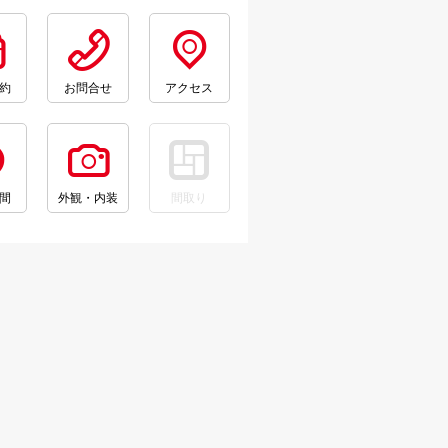
約
お問合せ
アクセス
間
外観・内装
間取り