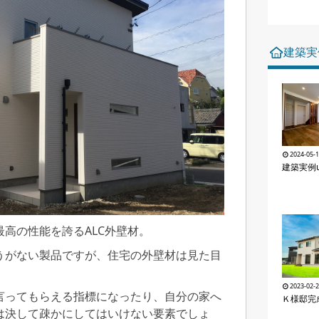
建築実
2024-05-
建築実例u
高の性能を誇るALC外壁材。
うがない製品ですが、住宅の外壁材は見た目
2023-02-
言ってもらえる指標になったり、自分の家へ
Ｋ様邸完
は決して疎かにしてはいけない要素でしょ