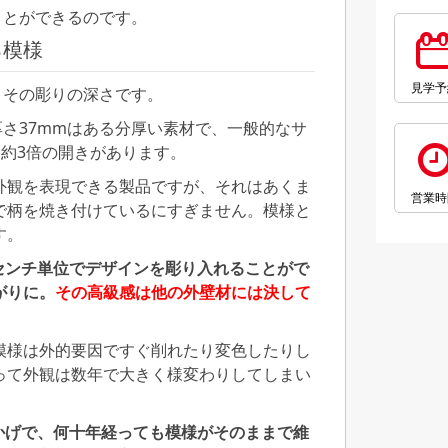
ことができるのです。
る模様
見学予
、その彫りの深さです。
厚さ37mmはある分厚い素材で、一般的なサ
と約3倍の開きがあります。
外観を表現できる製品ですが、それはあくま
営業時
で柄を焼き付けているにすぎません。模様と
す。
、センチ単位でデザインを彫り入れることがで
がりに。
その高級感は他の外壁材には決して
模様は外的要因ですぐ削れたり変色したりし
って外観は数年で大きく様変わりしてしまい
かげで、何十年経っても模様がそのままで維