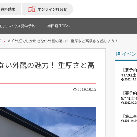
資料請求
オンライン打合せ
モデルハウス見学予約
半田店 TOPへ
グ
ALC外壁でしか出せない外観の魅力！ 重厚さと高級さを感じよう！
イベン
せない外観の魅力！ 重厚さと高
【要予約
11/26(
2022.11.2
2019.10.15
【要予約
9/11(土
2022.09.0
【施工事
2021.04.1