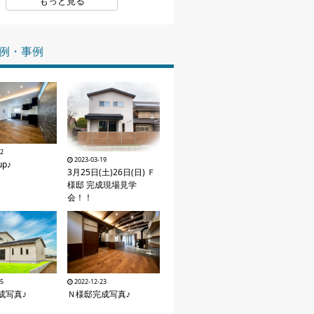
もっと見る
家づくりの知識
例・事例
企業情報
お問い合わせ
12
2023-03-19
p♪
3月25日(土)26日(日) Ｆ
様邸 完成現場見学
会！！
25
2022-12-23
成写真♪
Ｎ様邸完成写真♪