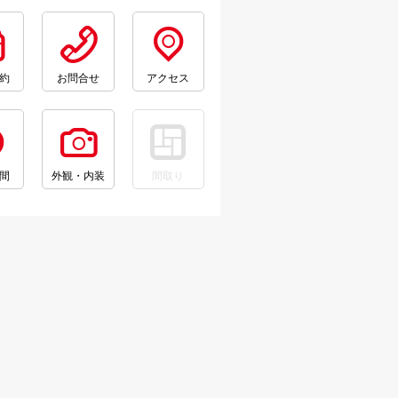
約
お問合せ
アクセス
間
外観・内装
間取り