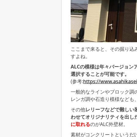
ここまで来ると、その掘り込
すよね。
ALCの模様は年々バージョン
選択することが可能です。
(参考:
https://www.asahikase
一般的なラインやブロック調の
レンガ調や石造り模様なども
その他
レリーフなどで難しい
わせてオリジナリティを出し
に取れる
のがALC外壁材。
素材がコンクリートというだ