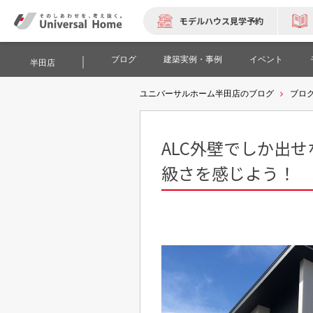
モデルハウス見学予約
ブログ
建築実例・事例
イベント
半田店
ユニバーサルホーム半田店のブログ
ブロ
ALC外壁でしか出
級さを感じよう！