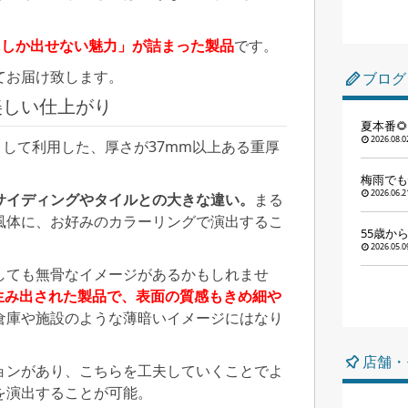
にしか出せない魅力」が詰まった製品
です。
てお届け致します。
ブログ
美しい仕上がり
夏本番
2026.08.0
として利用した、厚さが37mm以上ある重厚
梅雨でも
2026.06.2
サイディングやタイルとの大きな違い。
まる
風体に、お好みのカラーリングで演出するこ
55歳か
2026.05.0
しても無骨なイメージがあるかもしれませ
に生み出された製品で、表面の質感もきめ細や
倉庫や施設のような薄暗いイメージにはなり
店舗・
ョンがあり、こちらを工夫していくことでよ
を演出することが可能。