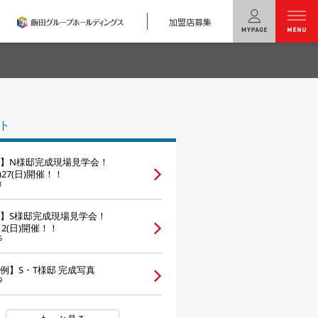
加盟店募集
menu
ユニバーサル
ホームの特長
ト
コンセプトプラン
】N様邸完成現場見学会！
テクノロジー
土)27(日)開催！！
1
建築実例
】S様邸完成現場見学会！
)12(日)開催！！
モデルハウス
検索・見学予約
5
例】S・T様邸 完成写真
シミュレー
ション
9
キャンペーン・
コラボ情報