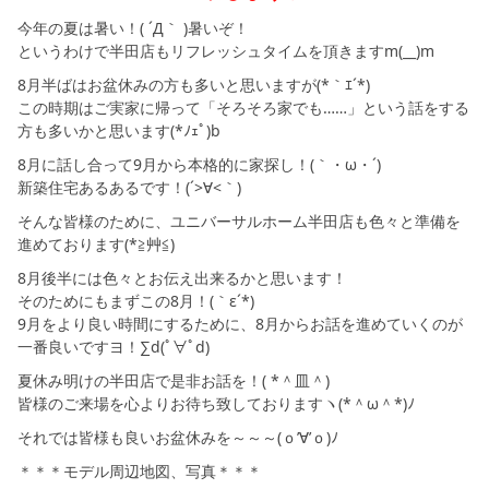
シミュレー
ション
今年の夏は暑い！( ´Д｀ )暑いぞ！
というわけで半田店もリフレッシュタイムを頂きますm(__)m
キャンペーン・
コラボ情報
8月半ばはお盆休みの方も多いと思いますが(*｀ｴ´*)
この時期はご実家に帰って「そろそろ家でも……」という話をする
方も多いかと思います(*ﾉｪﾟ)b
家づくりの知識
8月に話し合って9月から本格的に家探し！(｀・ω・´)
新築住宅あるあるです！(´>∀<｀)ゝ
企業情報
そんな皆様のために、ユニバーサルホーム半田店も色々と準備を
進めております(*≧艸≦)
お問い合わせ
8月後半には色々とお伝え出来るかと思います！
そのためにもまずこの8月！(｀ε´*)
9月をより良い時間にするために、8月からお話を進めていくのが
一番良いですヨ！∑d(ﾟ∀ﾟd)
夏休み明けの半田店で是非お話を！( *＾皿＾)
皆様のご来場を心よりお待ち致しておりますヽ(*＾ω＾*)ﾉ
それでは皆様も良いお盆休みを～～～(ｏ’∀’ｏ)ﾉ
＊＊＊モデル周辺地図、写真＊＊＊