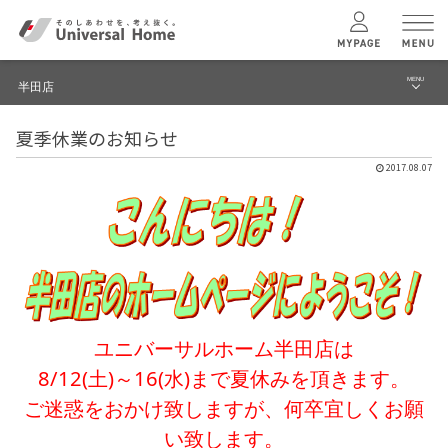
MENU
半田店
menu
夏季休業のお知らせ
ブログ
ユニバーサル
ホームの特長
2017.08.07
建築実例・事例
コンセプトプラン
イベント
テクノロジー
モデルハウス見学予約
半田店 TOPへ
建築実例
ユニバーサルホーム半田店は
8/12(土)～16(水)まで夏休みを頂きます。
モデルハウス
検索・見学予約
ご迷惑をおかけ致しますが、何卒宜しくお願
い致します。