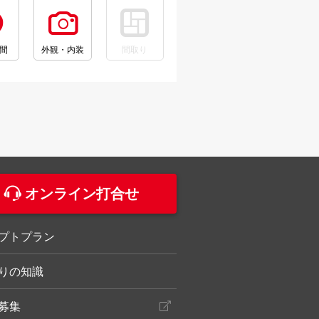
間
外観・内装
間取り
。
オンライン打合せ
プトプラン
りの知識
募集