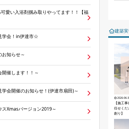
&可愛い入浴剤掴み取りやってます！！【福
建築実
学会！in伊達市☆
のお知らせ～
会開催します！！～
学会開催のお知らせ！(伊達市扇田)～
2026-06-
【施工事
任せくだ
Xmasバージョン2019～
創り】