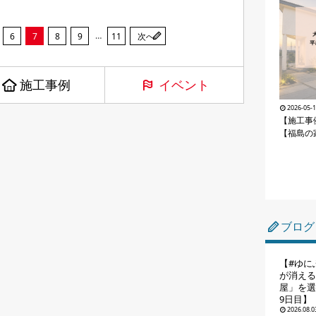
…
6
7
8
9
11
次へ
施工事例
イベント
2026-05-
【施工事
【福島の
ブログ
【#ゆに
が消える
屋」を選
9日目】
2026.08.0