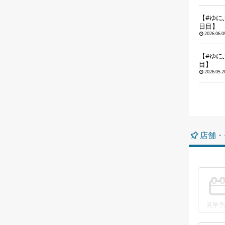
【#ゆに
日目】
2026.06.0
【#ゆに
目】
2026.05.2
店舗・
見学予