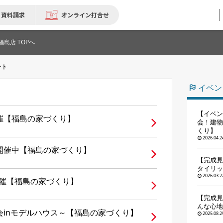
資料請求
オンライン打合せ
福島店 TOPへ
ント
イベン
【イベン
催【福島の家づくり】
会！建物
くり】
2026.04.2
開催中【福島の家づくり】
【完成見
タイリッ
2026.03.2
開催【福島の家づくり】
【完成見
んな心地
inモデルハウス～【福島の家づくり】
2025.08.2