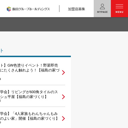
加盟店募集
menu
ユニバーサル
ホームの特長
ト
コンセプトプラン
ト】GW色塗りイベント！野菜即売
テクノロジー
にたくさん触れよう！【福島の家づ
4
建築実例
学会】リビングが600角タイルのス
モデルハウス
検索・見学予約
シュ平屋【福島の家づくり】
2
シミュレー
ション
学会】「4人家族もわんちゃんもみ
のよい家」開催【福島の家づくり】
キャンペーン・
コラボ情報
9