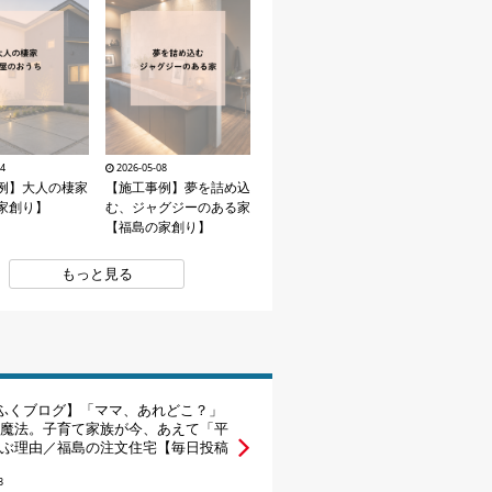
14
2026-05-08
例】大人の棲家
【施工事例】夢を詰め込
家創り】
む、ジャグジーのある家
【福島の家創り】
もっと見る
ふくブログ】「ママ、あれどこ？」
魔法。子育て家族が今、あえて「平
ぶ理由／福島の注文住宅【毎日投稿
3