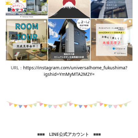
URL：
https://instagram.com/universalhome_fukushima?
igshid=YmMyMTA2M2Y=
■■■ LINE公式アカウント ■■■