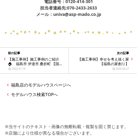
電話番号：0120-414-301
担当者連絡先:070-2433-2633
メール：univa@asp-mado.co.jp
前の記事
次の記事
【施工事例】施工事例のご紹介
【施工事例】幸せを考え抜く家
🏠 福島市 伊達市 桑折町 【国見
【福島の家創り】
の家創り】
2022.01.19
2026.04.27
福島店のモデルハウスページへ
モデルハウス検索TOPへ
※当サイトのテキスト・画像の無断転載・複製を固く禁じます。
※店舗により仕様が異なる場合がございます。