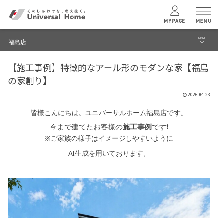
MENU
福島店
menu
【施工事例】特徴的なアール形のモダンな家【福島
ブログ
ユニバーサル
ホームの特長
の家創り】
建築実例・事例
2026.04.23
コンセプトプラン
イベント
皆様こんにちは。ユニバーサルホーム福島店です。
今まで建てたお客様の
施工事例
です❗
テクノロジー
福島店 TOPへ
※ご家族の様子はイメージしやすいように
AI生成を用いております。
建築実例
モデルハウス
検索・見学予約