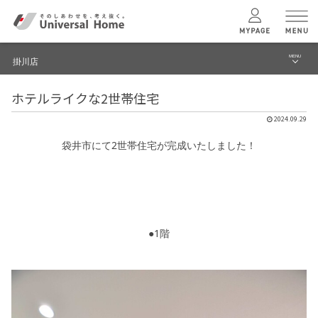
MENU
掛川店
menu
ホテルライクな2世帯住宅
ブログ
ユニバーサル
ホームの特長
2024.09.29
建築実例・事例
袋井市にて2世帯住宅が完成いたしました！
コンセプトプラン
イベント
テクノロジー
モデルハウス見学予約
掛川店 TOPへ
●1階
建築実例
モデルハウス
検索・見学予約