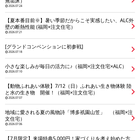
無垢床）
シミュレー
ション
2026.07.24
キャンペーン・
コラボ情報
【夏本番目前🌞】暑い季節だからこそ実感したい、ALC外
壁の断熱性能 (福岡×注文住宅）
2026.07.21
家づくりの知識
[グランドコンベンションに初参戦]
2026.07.18
企業情報
小さな楽しみが毎日の活力に♪（福岡×注文住宅×ALC）
2026.07.10
お問い合わせ
【動物ふれあい体験】7/12（日）ふれあい生き物体験 陸
と水の生き物 開催！（福岡×注文住宅）
2026.07.07
地域に愛される夏の風物詩「博多祇園山笠」 （福岡×注
文住宅）
2026.07.06
【7月限定】来場特典5,000円！家づくりを考え始めた方