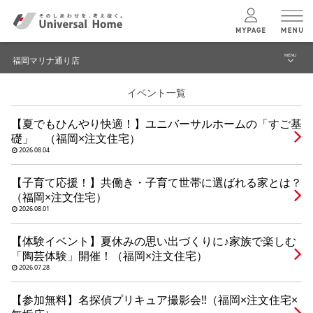
MENU
福岡マリナ通り店
menu
イベント一覧
ブログ
ユニバーサル
ホームの特長
【夏でもひんやり快適！】ユニバーサルホームの「すご基
建築実例・事例
礎」 （福岡×注文住宅）
コンセプトプラン
2026.08.04
イベント
【子育て応援！】共働き・子育て世帯に選ばれる家とは？
テクノロジー
モデルハウス見学予約
（福岡×注文住宅）
2026.08.01
福岡マリナ通り店 TOPへ
建築実例
【体験イベント】夏休みの思い出づくりに♪家族で楽しむ
「陶芸体験」開催！（福岡×注文住宅）
2026.07.28
モデルハウス
検索・見学予約
【参加無料】名探偵プリキュア撮影会‼（福岡×注文住宅×