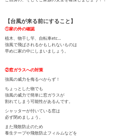
シミュレー
ション
キャンペーン・
コラボ情報
【台風が来る前にすること】
①家の外の確認
家づくりの知識
植木、物干し竿、自転車etc…
強風で飛ばされるかもしれないものは
早めに家の中にしまいましょう。
企業情報
②窓ガラスへの対策
お問い合わせ
強風の威力を侮るべからず！
ちょっとした物でも
強風の威力で簡単に窓ガラスが
割れてしまう可能性があるんです。
シャッターが付いている窓は
必ず閉めましょう。
また飛散防止のため
養生テープや飛散防止フィルムなどを