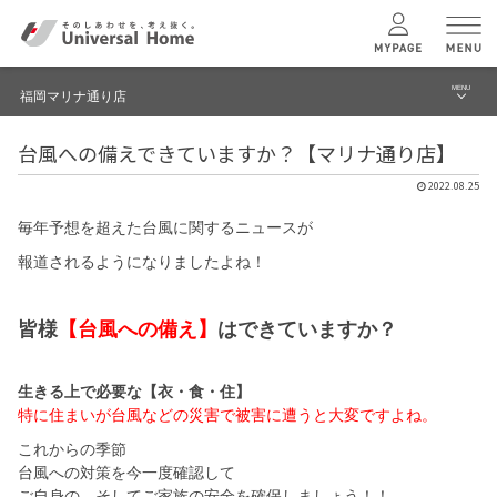
MENU
福岡マリナ通り店
menu
台風への備えできていますか？【マリナ通り店】
ブログ
ユニバーサル
ホームの特長
2022.08.25
建築実例・事例
毎年予想を超えた台風に関するニュースが
コンセプトプラン
イベント
報道されるようになりましたよね！
テクノロジー
モデルハウス見学予約
皆様
【台風への備え】
はできていますか？
福岡マリナ通り店 TOPへ
建築実例
生きる上で必要な【衣・食・住】
特に住まいが台風などの災害で被害に遭うと大変ですよね。
モデルハウス
検索・見学予約
これからの季節
台風への対策を今一度確認して
ご自身の、そしてご家族の安全を確保しましょう！！