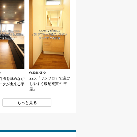
2026-05-04
01
226.『ワンフロアで過ご
別府湾を眺めなが
しやすく収納充実の 平
ークが出来る平
屋』
もっと見る