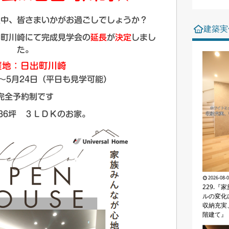
只中、皆さまいかがお過ごしでしょうか？
建築実
出町川崎にて完成見学会の
延長
が
決定
しまし
た。
催地：日出町川崎
～5月24日（平日も見学可能）
完全予約制です
36坪 ３ＬＤＫのお家。
2026-08-
229.『
ルの変化
収納充実
階建て』