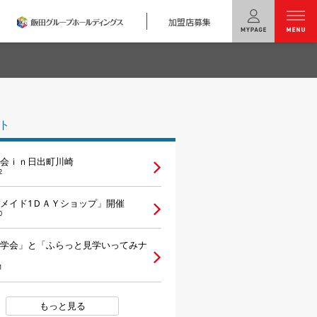
加盟店募集
menu
ユニバーサル
ホームの特長
ト
コンセプトプラン
会ｉｎ日出町川崎
テクノロジー
2
建築実例
メイド1ＤＡＹショップ」開催
0
モデルハウス
検索・見学予約
学会」と「ふらっと見学いってみナ
1
シミュレー
ション
キャンペーン・
コラボ情報
もっと見る