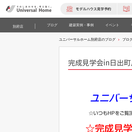
モデルハウス見学予約
ブログ
建築実例・事例
イベント
別府店
ユニバーサルホーム別府店のブログ
ブロ
完成見学会in日出
ユニバー
☆いつもHPをご覧
☆完成見学