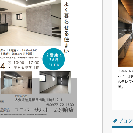
2026-06-
227.『
らテレワ
屋』
ブログ