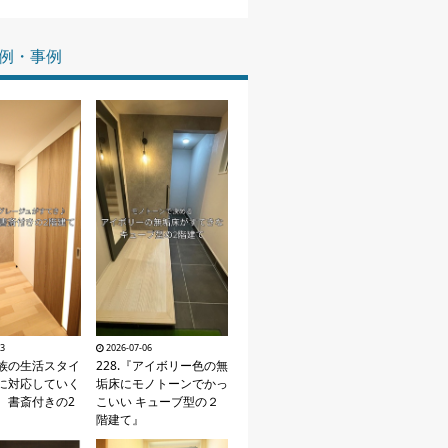
家づくりの知識
例・事例
企業情報
お問い合わせ
03
2026-07-06
家族の生活スタイ
228.『アイボリー色の無
に対応していく
垢床にモノトーンでかっ
、書斎付きの2
こいい キューブ型の２
階建て』