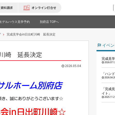
資料請求
オンライン打合せ
モデルハウス見学予約
別府店 TOPへ
グ
完成見学会in日出町川崎 延長決定
イベン
町川崎 延長決定
完成見学
2026.07.1
2026.05.04
「ハンド
2026.04.2
サルホーム別府店
「完成見
イト」
2025.11.2
頂き、誠にありがとうございます☆
会in日出町川崎☆