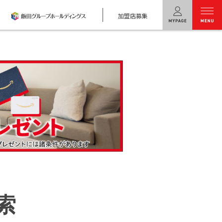
加盟店募集
menu
ユニバーサル
ホームの特長
コンセプトプラン
テクノロジー
建築実例
モデルハウス
検索・見学予約
シミュレー
ション
索
キャンペーン・
コラボ情報