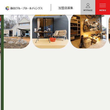
加盟店募集
menu
ユニバーサル
ホームの特長
コンセプトプラン
テクノロジー
建築実例
モデルハウス
検索・見学予約
シミュレー
ション
キャンペーン・
コラボ情報