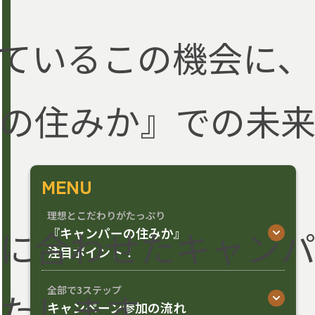
ているこの機会に、
の住みか』での未
MENU
理想とこだわりがたっぷり
に合わせたキャン
『キャンパーの住みか』
注目ポイント！
全部で3ステップ
たします。
キャンペーン参加の流れ