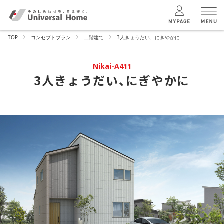
TOP
コンセプトプラン
二階建て
3人きょうだい、にぎやかに
menu
Nikai-A411
3人きょうだい、にぎやかに
ユニバーサル
ホームの特長
コンセプトプラン
テクノロジー
建築実例
モデルハウス
検索・見学予約