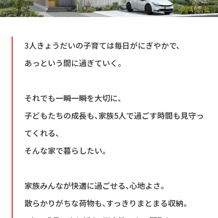
シミュレー
ション
キャンペーン・
コラボ情報
3人きょうだいの子育ては毎日がにぎやかで、
あっという間に過ぎていく。
家づくりの知識
企業情報
それでも一瞬一瞬を大切に、
子どもたちの成長も、家族5人で過ごす時間も見守っ
お問い合わせ
てくれる、
そんな家で暮らしたい。
家族みんなが快適に過ごせる、心地よさ。
散らかりがちな荷物も、すっきりまとまる収納。