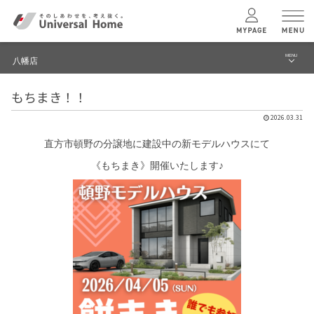
MENU
八幡店
menu
もちまき！！
ブログ
ユニバーサル
ホームの特長
2026.03.31
建築実例・事例
直方市頓野の分譲地に建設中の新モデルハウスにて
コンセプトプラン
イベント
《もちまき》開催いたします♪
テクノロジー
モデルハウス見学予約
八幡店 TOPへ
建築実例
モデルハウス
検索・見学予約