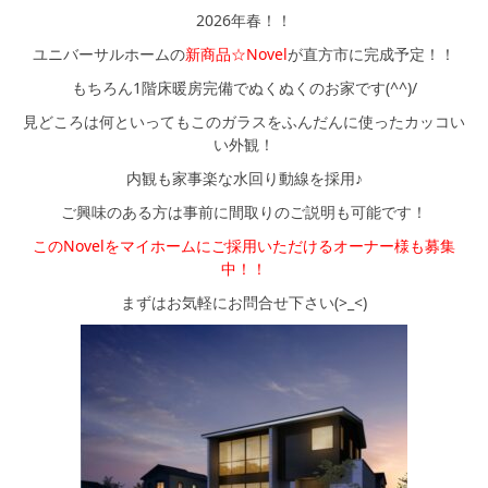
シミュレー
ション
2026年春！！
ユニバーサルホームの
新商品☆Novel
が直方市に完成予定！！
キャンペーン・
コラボ情報
もちろん1階床暖房完備でぬくぬくのお家です(^^)/
見どころは何といってもこのガラスをふんだんに使ったカッコい
家づくりの知識
い外観！
内観も家事楽な水回り動線を採用♪
企業情報
ご興味のある方は事前に間取りのご説明も可能です！
このNovelをマイホームにご採用いただけるオーナー様も募集
お問い合わせ
中！！
まずはお気軽にお問合せ下さい(>_<)