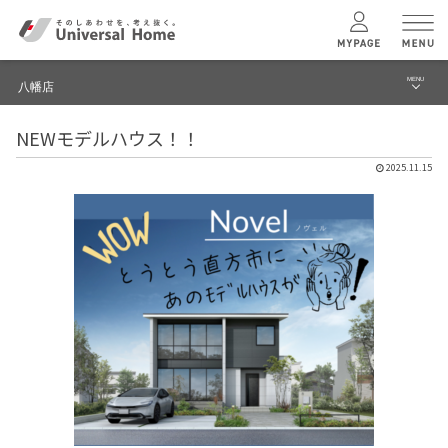
MENU
八幡店
menu
NEWモデルハウス！！
ブログ
ユニバーサル
ホームの特長
2025.11.15
建築実例・事例
コンセプトプラン
イベント
テクノロジー
モデルハウス見学予約
八幡店 TOPへ
建築実例
モデルハウス
検索・見学予約